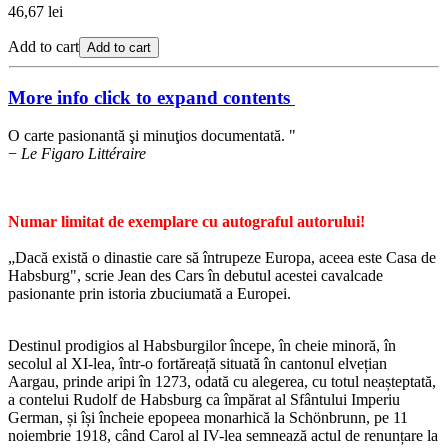
46,67 lei
Add to cart
Add to cart
More info
click to expand contents
O carte pasionantă şi minuţios documentată. "
−
Le Figaro Littéraire
Numar limitat de exemplare cu autograful autorului!
„Dacă există o dinastie care să întrupeze Europa, aceea este Casa de
Habsburg", scrie Jean des Cars în debutul acestei cavalcade
pasionante prin istoria zbuciumată a Europei.
Destinul prodigios al Habsburgilor începe, în cheie minoră, în
secolul al XI-lea, într-o fortăreață situată în cantonul elvețian
Aargau, prinde aripi în 1273, odată cu alegerea, cu totul neașteptată,
a contelui Rudolf de Habsburg ca împărat al Sfântului Imperiu
German, și își încheie epopeea monarhică la Schönbrunn, pe 11
noiembrie 1918, când Carol al IV-lea semnează actul de renunțare la