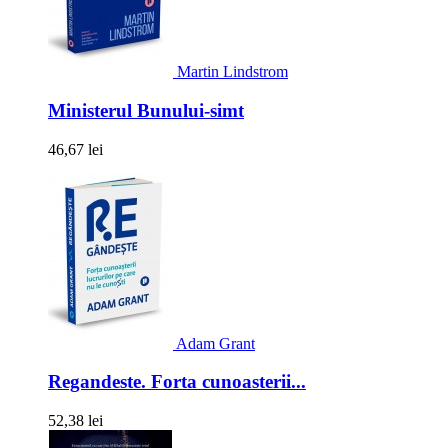
Martin Lindstrom
Ministerul Bunului-simt
46,67 lei
Adam Grant
Regandeste. Forta cunoasterii...
52,38 lei