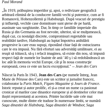
Paul Morand
„În 1919, prăbuşirea imperiilor şi, apoi, o redivizare geografică
arbitrară elimină de la conducere familii vechi şi puternice, cum ar fi
Romanovii, Hohenzollernii şi Habsburgii. După veacuri de prestigiu
şi influenţă, vechile case domnitoare sunt şterse de pe hartă,
asasinate sau surghiunite. Dar, în timp ce familiile imperiale din
Rusia şi din Germania au fost nevoite, ulterior, să se mulţumească,
după caz, cu nostalgii discrete, compromisuri regretabile sau
reabilitări tardive, Habsburgii au luptat împotriva anihilării
progresive la care erau supuşi, ripostând chiar față de ostracizarea
care le era impusă. Nu fără eforturi sau adversităţi umilitoare, ei au
reuşit să trăiască, să‑ş i refacă imaginea, să existe din nou, să impună
respect faţă de numele lor înainte de anii ’40 ş i să redobândească un
loc atât în memoria vechii Europe, cât şi în noua construcţie
europeană, ceea ce este un lucru excepţional." --
Jean des Cars
Născut la Paris în 1943,
Jean des Cars
(pe numele întreg, Jean
Marie de Pérusse des Cars) este un scriitor și jurnalist francez,
colaborator la
Paris Match, Figaro Magazine
și
Jours de France
.
Istoric reputat și autor prolific, el și-a creat un nume ca pasionat
cronicar al marilor case dinastice europene și al destinelor celor mai
iluștri reprezentanți ai acestora. Printre lucrările sale cele mai
cunoscute, multe dintre ele traduse în numeroase limbi, se numără
Saga dinastiei de Habsburg
,
Saga dinastiei de Windsor,
Saga