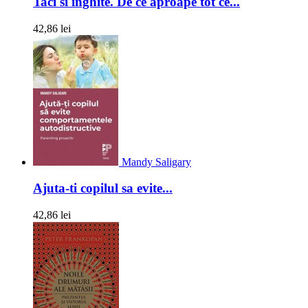
Taci si inghite. De ce aproape tot ce...
42,86 lei
Mandy Saligary
Ajuta-ti copilul sa evite...
42,86 lei