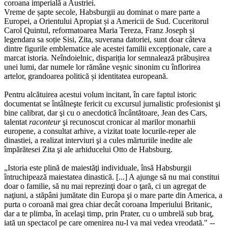
coroana imperială a Austriei.
Vreme de șapte secole, Habsburgii au dominat o mare parte a
Europei, a Orientului Apropiat și a Americii de Sud. Cuceritorul
Carol Quintul, reformatoarea Maria Tereza, Franz Joseph și
legendara sa soție Sisi, Zita, suverana datoriei, sunt doar câteva
dintre figurile emblematice ale acestei familii excepționale, care a
marcat istoria. Neîndoielnic, dispariția lor semnalează prăbușirea
unei lumi, dar numele lor rămâne veşnic sinonim cu înflorirea
artelor, grandoarea politică și identitatea europeană.
Pentru alcătuirea acestui volum incitant, în care faptul istoric
documentat se întâlneşte fericit cu excursul jurnalistic profesionist şi
bine calibrat, dar şi cu o anecdotică încântătoare, Jean des Cars,
talentat
raconteur
şi recunoscut cronicar al marilor monarhii
europene, a consultat arhive, a vizitat toate locurile-reper ale
dinastiei, a realizat interviuri şi a cules mărturiile inedite ale
împărătesei Zita şi ale arhiducelui Otto de Habsburg.
„Istoria este plină de maiestăţi individuale, însă Habsburgii
întruchipează maiestatea dinastică. [...] A ajunge să nu mai constitui
doar o familie, să nu mai reprezinţi doar o ţară, ci un agregat de
naţiuni, a stăpâni jumătate din Europa şi o mare parte din America, a
purta o coroană mai grea chiar decât coroana Imperiului Britanic,
dar a te plimba, în acelaşi timp, prin Prater, cu o umbrelă sub braţ,
iată un spectacol pe care omenirea nu‑l va mai vedea vreodată." --