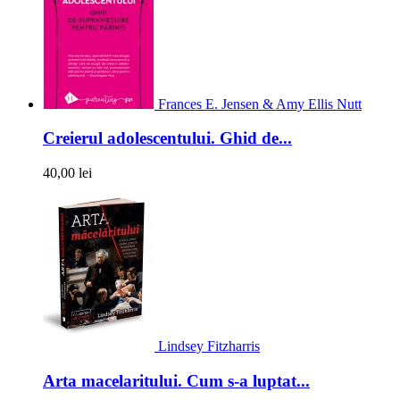
Frances E. Jensen & Amy Ellis Nutt
Creierul adolescentului. Ghid de...
40,00 lei
Lindsey Fitzharris
Arta macelaritului. Cum s-a luptat...