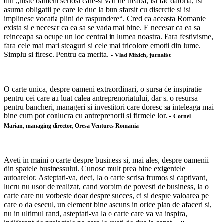
din „niste oameni seriosi care-si vad de treaba, isi fac datoria, isi
asuma obligatii pe care le duc la bun sfarsit cu discretie si isi
implinesc vocatia plini de raspundere“. Cred ca aceasta Romanie
exista si e necesar ca ea sa se vada mai bine. E necesar ca ea sa
reinceapa sa ocupe un loc central in lumea noastra. Fara festivisme,
fara cele mai mari steaguri si cele mai tricolore emotii din lume.
Simplu si firesc. Pentru ca merita. -
Vlad Mixich,
jurnalist
O carte unica, despre oameni extraordinari, o sursa de inspiratie
pentru cei care au luat calea antreprenoriatului, dar si o resursa
pentru bancheri, manageri si investitori care doresc sa inteleaga mai
bine cum pot conlucra cu antreprenorii si firmele lor. -
Cornel
Marian,
managing director,
Oresa Ventures Romania
Aveti in maini o carte despre business si, mai ales, despre oamenii
din spatele businessului. Cunosc mult prea bine exigentele
autoarelor. Asteptati-va, deci, la o carte scrisa frumos si captivant,
lucru nu usor de realizat, cand vorbim de povesti de business, la o
carte care nu vorbeste doar despre succes, ci si despre valoarea pe
care o da esecul, un element bine ascuns in orice plan de afaceri si,
nu in ultimul rand, asteptati-va la o carte care va va inspira,