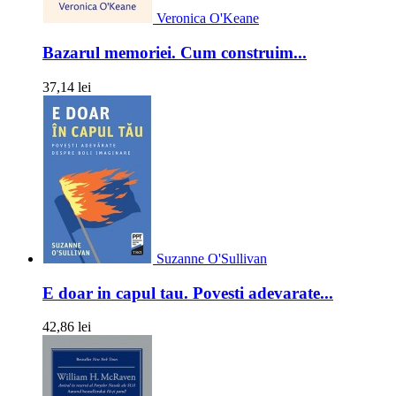
Veronica O'Keane
Bazarul memoriei. Cum construim...
37,14 lei
Suzanne O'Sullivan
E doar in capul tau. Povesti adevarate...
42,86 lei