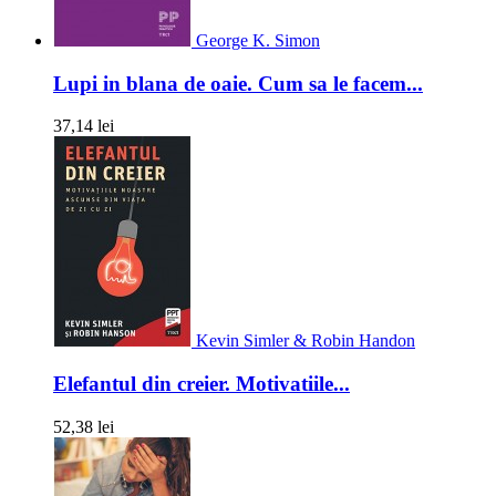
George K. Simon
Lupi in blana de oaie. Cum sa le facem...
37,14 lei
Kevin Simler & Robin Handon
Elefantul din creier. Motivatiile...
52,38 lei