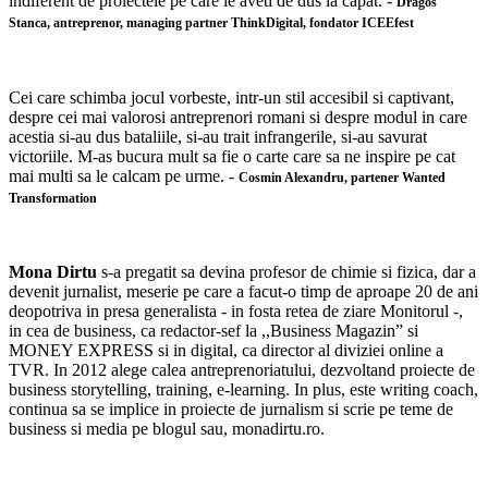
indiferent de proiectele pe care le aveti de dus la capat. -
Dragos
Stanca,
antreprenor, managing partner ThinkDigital, fondator ICEEfest
Cei care schimba jocul vorbeste, intr-un stil accesibil si captivant,
despre cei mai valorosi antreprenori romani si despre modul in care
acestia si-au dus bataliile, si-au trait infrangerile, si-au savurat
victoriile. M-as bucura mult sa fie o carte care sa ne inspire pe cat
mai multi sa le calcam pe urme. -
Cosmin Alexandru,
partener Wanted
Transformation
Mona Dirtu
s-a pregatit sa devina profesor de chimie si fizica, dar a
devenit jurnalist, meserie pe care a facut-o timp de aproape 20 de ani
deopotriva in presa generalista - in fosta retea de ziare Monitorul -,
in cea de business, ca redactor-sef la ,,Business Magazin” si
MONEY EXPRESS si in digital, ca director al diviziei online a
TVR. In 2012 alege calea antreprenoriatului, dezvoltand proiecte de
business storytelling, training, e-learning. In plus, este writing coach,
continua sa se implice in proiecte de jurnalism si scrie pe teme de
business si media pe blogul sau, monadirtu.ro.