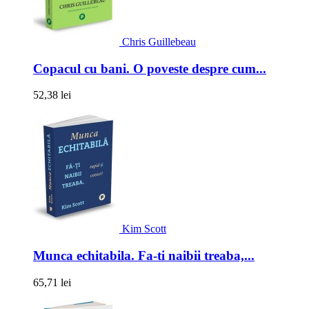
Chris Guillebeau
Copacul cu bani. O poveste despre cum...
52,38 lei
Kim Scott
Munca echitabila. Fa-ti naibii treaba,...
65,71 lei