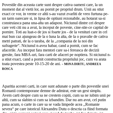
Povestile din aceasta carte sunt despre cativa oameni care, la un
moment dat al vietii lor, au pornit pe propriul drum. Unii au stiut
exact ce vor, in vreme ce altii s-au vazut zvarliti de vreo furtuna pe-
un tarm oarecare si, in lipsa de optiuni rezonabile, au hotarat sa-si
construiasca pana una-alta un adapost. Niciunul dintre cei despre
care veti citi nu a avut, la inceput de poveste, cine-stie-ce capital de
pornire. Toti au luat-o de jos si foarte jos - de la venituri care in cel
mai bun caz ajungeau de la o luna la alta, de la o pravalie de cativa
metri patrati, de la o taraba, de la ,,compania de la noi din
sufragerie“. Niciunul n-avea habar, cand a pornit, cum se fac
afacerile. Au inceput fara mentori care sa-i fereasca de decizii
gresite, fara MBA-uri, fara carti de afaceri pe noptiera. Si niciunul n-
a stiut exact, cand a pornit constructia propriului joc, cum va arata
toata povestea peste 10-15-20 de ani. -
MONA DIRTU,
ANDREEA
ROSCA
Aparitia acestei carti, in care sunt adunate o parte din povestile unei
Romanii contemporane demne de admirat, este un gest simplu.
Avem carti despre cum sa ne crestem copiii, cum sa ne iubim unii pe
altii, cum sa slabim si cum sa izbandim. Dar nu am avut, cel putin
pana acum, o carte in care sa se vada limpede acea ,,Romanie
severa“ pe care istoricul Alexandru Dutu o descria ca fiind formata