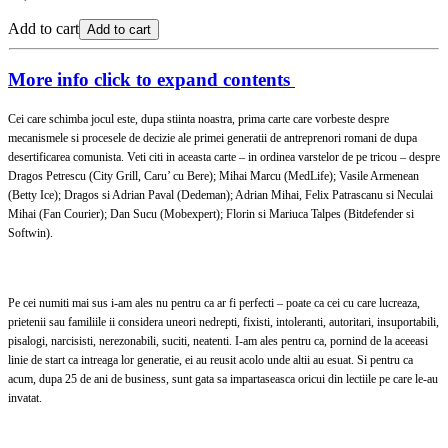
Add to cart
Add to cart
More info
click to expand contents
Cei care schimba jocul este, dupa stiinta noastra, prima carte care vorbeste despre
mecanismele si procesele de decizie ale primei generatii de antreprenori romani de dupa
desertificarea comunista. Veti citi in aceasta carte – in ordinea varstelor de pe tricou – despre
Dragos Petrescu (City Grill, Caru’ cu Bere); Mihai Marcu (MedLife); Vasile Armenean
(Betty Ice); Dragos si Adrian Paval (Dedeman); Adrian Mihai, Felix Patrascanu si Neculai
Mihai (Fan Courier); Dan Sucu (Mobexpert); Florin si Mariuca Talpes (Bitdefender si
Softwin).
Pe cei numiti mai sus i-am ales nu pentru ca ar fi perfecti – poate ca cei cu care lucreaza,
prietenii sau familiile ii considera uneori nedrepti, fixisti, intoleranti, autoritari, insuportabili,
pisalogi, narcisisti, nerezonabili, suciti, neatenti. I-am ales pentru ca, pornind de la aceeasi
linie de start ca intreaga lor generatie, ei au reusit acolo unde altii au esuat. Si pentru ca
acum, dupa 25 de ani de business, sunt gata sa impartaseasca oricui din lectiile pe care le-au
invatat.