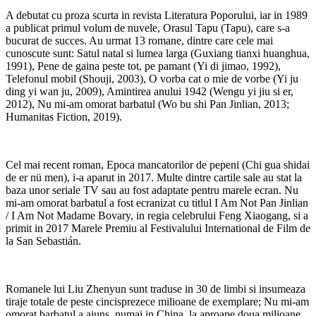
A debutat cu proza scurta in revista Literatura Poporului, iar in 1989
a publicat primul volum de nuvele, Orasul Tapu (Tapu), care s-a
bucurat de succes. Au urmat 13 romane, dintre care cele mai
cunoscute sunt: Satul natal si lumea larga (Guxiang tianxi huanghua,
1991), Pene de gaina peste tot, pe pamant (Yi di jimao, 1992),
Telefonul mobil (Shouji, 2003), O vorba cat o mie de vorbe (Yi ju
ding yi wan ju, 2009), Amintirea anului 1942 (Wengu yi jiu si er,
2012), Nu mi-am omorat barbatul (Wo bu shi Pan Jinlian, 2013;
Humanitas Fiction, 2019).
Cel mai recent roman, Epoca mancatorilor de pepeni (Chi gua shidai
de er nü men), i-a aparut in 2017. Multe dintre cartile sale au stat la
baza unor seriale TV sau au fost adaptate pentru marele ecran. Nu
mi-am omorat barbatul a fost ecranizat cu titlul I Am Not Pan Jinlian
/ I Am Not Madame Bovary, in regia celebrului Feng Xiaogang, si a
primit in 2017 Marele Premiu al Festivalului International de Film de
la San Sebastián.
Romanele lui Liu Zhenyun sunt traduse in 30 de limbi si insumeaza
tiraje totale de peste cincisprezece milioane de exemplare; Nu mi-am
omorat barbatul a ajuns, numai in China, la aproape doua milioane