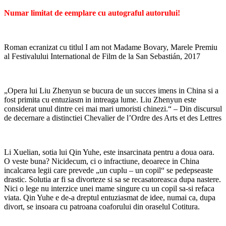
Numar limitat de eemplare cu autograful autorului!
Roman ecranizat cu titlul I am not Madame Bovary, Marele Premiu
al Festivalului International de Film de la San Sebastián, 2017
„Opera lui Liu Zhenyun se bucura de un succes imens in China si a
fost primita cu entuziasm in intreaga lume. Liu Zhenyun este
considerat unul dintre cei mai mari umoristi chinezi.“ – Din discursul
de decernare a distinctiei Chevalier de lʼOrdre des Arts et des Lettres
Li Xuelian, sotia lui Qin Yuhe, este insarcinata pentru a doua oara.
O veste buna? Nicidecum, ci o infractiune, deoarece in China
incalcarea legii care prevede „un cuplu – un copil“ se pedepseaste
drastic. Solutia ar fi sa divorteze si sa se recasatoreasca dupa nastere.
Nici o lege nu interzice unei mame singure cu un copil sa-si refaca
viata. Qin Yuhe e de-a dreptul entuziasmat de idee, numai ca, dupa
divort, se insoara cu patroana coaforului din oraselul Cotitura.