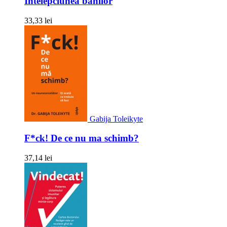
Intelepciunea banilor
33,33 lei
Gabija Toleikyte
F*ck! De ce nu ma schimb?
37,14 lei