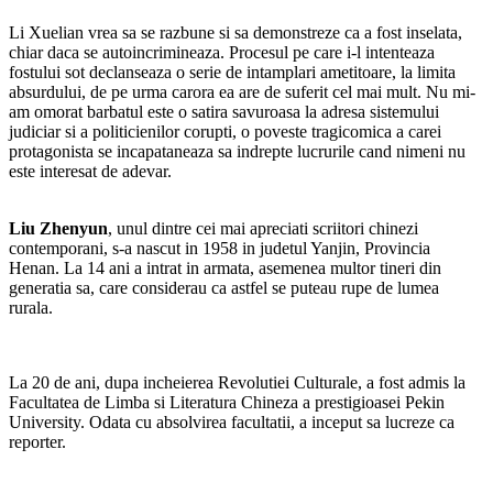
Li Xuelian vrea sa se razbune si sa demonstreze ca a fost inselata,
chiar daca se autoincrimineaza. Procesul pe care i-l intenteaza
fostului sot declanseaza o serie de intamplari ametitoare, la limita
absurdului, de pe urma carora ea are de suferit cel mai mult. Nu mi-
am omorat barbatul este o satira savuroasa la adresa sistemului
judiciar si a politicienilor corupti, o poveste tragicomica a carei
protagonista se incapataneaza sa indrepte lucrurile cand nimeni nu
este interesat de adevar.
Liu Zhenyun
, unul dintre cei mai apreciati scriitori chinezi
contemporani, s-a nascut in 1958 in judetul Yanjin, Provincia
Henan.
La 14 ani a intrat in armata, asemenea multor tineri din
generatia sa, care considerau ca astfel se puteau rupe de lumea
rurala.
La 20 de ani, dupa incheierea Revolutiei Culturale, a fost admis la
Facultatea de Limba si Literatura Chineza a prestigioasei Pekin
University. Odata cu absolvirea facultatii, a inceput sa lucreze ca
reporter.