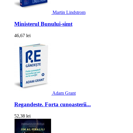
Martin Lindstrom
Ministerul Bunului-simt
46,67 lei
Adam Grant
Regandeste. Forta cunoasterii...
52,38 lei