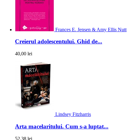
Frances E. Jensen & Amy Ellis Nutt
Creierul adolescentului. Ghid de...
40,00 lei
Lindsey Fitzharris
Arta macelaritului. Cum s-a luptat...
52,38 lei