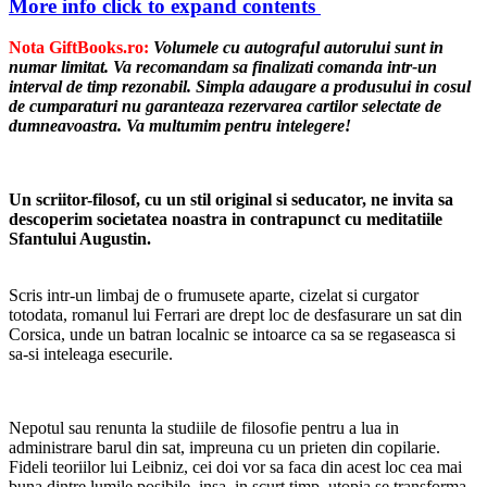
More info
click to expand contents
Nota GiftBooks.ro:
Volumele cu autograful autorului sunt in
numar limitat. Va recomandam sa finalizati comanda intr-un
interval de timp rezonabil. Simpla adaugare a produsului in cosul
de cumparaturi nu garanteaza rezervarea cartilor selectate de
dumneavoastra. Va multumim pentru intelegere!
Un scriitor-filosof, cu un stil original si seducator, ne invita sa
descoperim societatea noastra in contrapunct cu meditatiile
Sfantului Augustin.
Scris intr-un limbaj de o frumusete aparte, cizelat si curgator
totodata, romanul lui Ferrari are drept loc de desfasurare un sat din
Corsica, unde un batran localnic se intoarce ca sa se regaseasca si
sa-si inteleaga esecurile.
Nepotul sau renunta la studiile de filosofie pentru a lua in
administrare barul din sat, impreuna cu un prieten din copilarie.
Fideli teoriilor lui Leibniz, cei doi vor sa faca din acest loc cea mai
buna dintre lumile posibile, insa, in scurt timp, utopia se transforma