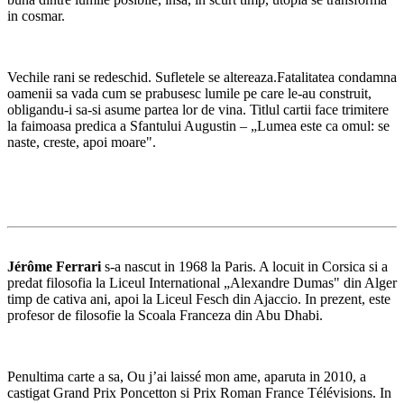
in cosmar.
Vechile rani se redeschid. Sufletele se altereaza.Fatalitatea condamna
oamenii sa vada cum se prabusesc lumile pe care le-au construit,
obligandu-i sa-si asume partea lor de vina. Titlul cartii face trimitere
la faimoasa predica a Sfantului Augustin – „Lumea este ca omul: se
naste, creste, apoi moare".
Jérôme Ferrari
s-a nascut in 1968 la Paris. A locuit in Corsica si a
predat filosofia la Liceul International „Alexandre Dumas" din Alger
timp de cativa ani, apoi la Liceul Fesch din Ajaccio. In prezent, este
profesor de filosofie la Scoala Franceza din Abu Dhabi.
Penultima carte a sa, Ou j’ai laissé mon ame, aparuta in 2010, a
castigat Grand Prix Poncetton si Prix Roman France Télévisions. In