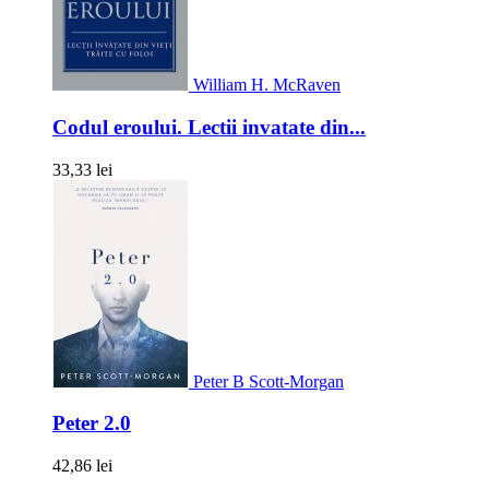
William H. McRaven
Codul eroului. Lectii invatate din...
33,33 lei
Peter B Scott-Morgan
Peter 2.0
42,86 lei