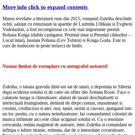
More info
click to expand contents
Marea revelatie a literaturii ruse din 2015, romanul Zuleiha deschide
ochii, salutat cu entuziasm la aparitie de Ludmila Ulitkaia si Evgheni
Vodolazkin, a fost recompensat cu cele mai importante premii:
Bolsaia Kniga (dublu castigator, Premiul intai si Premiul cititorilor –
Locul intai), Iasnaia Poliana (Lev Tolstoi) si Kniga Goda. Este in
curs de traducere in peste treizeci de limbi.
Numar limitat de exemplare cu autograful autoarei!
Zuleiha, o tanara gravida dintr-un sat de tatari, e deportata in Siberia
dupa uciderea sotului ei de catre un ofiter din Armata Rosie. Face o
calatorie lunga si chinuitoare, alaturi de tarani deschiaburiti si
intelectuali leningradeni, detinuti de drept comun, musulmani si
crestini, credinciosi si atei, rusi, tatari, nemti si ciuvasi, ajungand intr-
un loc pustiu, cu o natura neinduratoare. Iar comandantul coloniei de
munca infiintate aici este chiar ucigasul sotului ei. Cu o tensiune
crescanda, redata magistral de autoare, intre Zuleiha si comandant se
infiripa o iubire stranie, retinuta, dar de o intensitate covarsitoare.