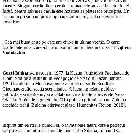
Personajele se transforma, rolurile se inverseaza, adevarurile devin
incerte. Singura certitudine a eroinei ramane dragostea fata de fiul ei,
Iusuf, pentru salvarea caruia este hotarata sa plateasca orice pret. Un
roman impresionant prin amploare, suflu epic, forta de evocare si
umanism.
„Cea mai buna carte pe care am citit-o in ultima vreme. O carte
foarte puternica, care aduce un suflu nou in literatura rusa."
Evgheni
Vodolazkin
Guzel Iahina
s-a nascut in 1977, la Kazan. A absolvit Facultatea de
Limbi Straine a Institutului Pedagogic de Stat din Kazan, iar din
1999 locuieste la Moscova, unde a urmat cursurile Scolii de
Cinematografie, sectia scenaristica. A lucrat in relatii publice,
publicitate si marketing si a colaborat cu articole la revistele Neva,
Oktiabr, Sibirskie ogni etc. In 2015 publica primul roman, Zuleiha
deschide ochii (Zuleiha otkrivaet glaza; Humanitas Fiction, 2018).
Inspirat din relatarile bunicii ei, o invatatoare tatara care a petrecut
saisprezece ani intr-o colonie de munca din Siberia, romanul s-a