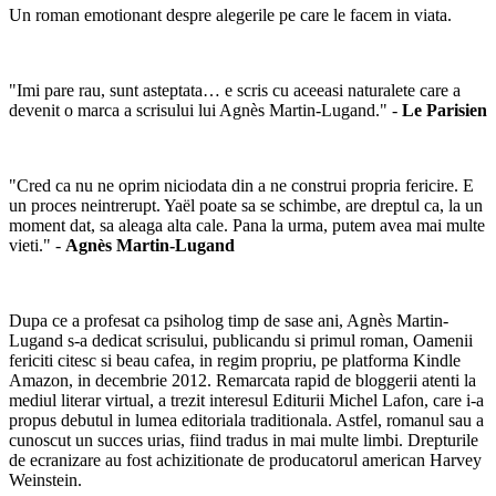
Un roman emotionant despre alegerile pe care le facem in viata.
"Imi pare rau, sunt asteptata… e scris cu aceeasi naturalete care a
devenit o marca a scrisului lui Agnès Martin-Lugand." -
Le Parisien
"Cred ca nu ne oprim niciodata din a ne construi propria fericire. E
un proces neintrerupt. Yaël poate sa se schimbe, are dreptul ca, la un
moment dat, sa aleaga alta cale. Pana la urma, putem avea mai multe
vieti." -
Agnès Martin-Lugand
Dupa ce a profesat ca psiholog timp de sase ani, Agnès Martin-
Lugand s-a dedicat scrisului, publicandu si primul roman, Oamenii
fericiti citesc si beau cafea, in regim propriu, pe platforma Kindle
Amazon, in decembrie 2012. Remarcata rapid de bloggerii atenti la
mediul literar virtual, a trezit interesul Editurii Michel Lafon, care i-a
propus debutul in lumea editoriala traditionala. Astfel, romanul sau a
cunoscut un succes urias, fiind tradus in mai multe limbi. Drepturile
de ecranizare au fost achizitionate de producatorul american Harvey
Weinstein.