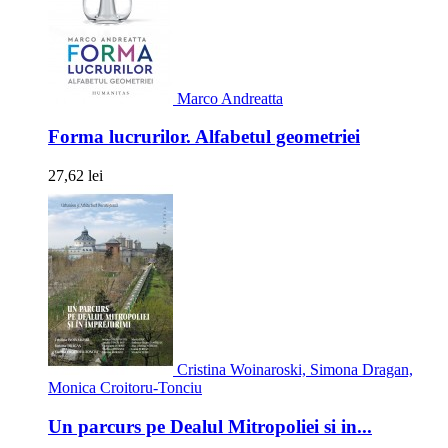
Marco Andreatta
Forma lucrurilor. Alfabetul geometriei
27,62 lei
Cristina Woinaroski, Simona Dragan,
Monica Croitoru-Tonciu
Un parcurs pe Dealul Mitropoliei si in...