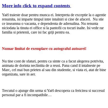
More info
click to expand contents
Yaël traieste doar pentru munca ei. Interpreta de exceptie la o agentie
renumita, isi imparte timpul intre intalniri si cine de afaceri. Nu stie
ce inseamna o vacanta, e dependenta de adrenalina. Nu renunta
niciodata la tinuta ei office si la pantofii cu tocuri inalte. Isi vede rar
familia si prietenii, care isi fac griji pentru ea.
Numar limitat de exemplare cu autograful autoarei!
Nu tine cont de sfaturi, pentru ca simte ca a facut alegerea potrivita,
animata de dorinta neclintita de a reusi.
Pana cand il intalneste pe
Marc, cel mai bun prieten al sau din studentie, si viata ei, atat de bine
organizata, sare in aer.
Trecutul o ajunge din urma si Yaël descopera ca fericirea si succesul
personal par a fi incompatibile…