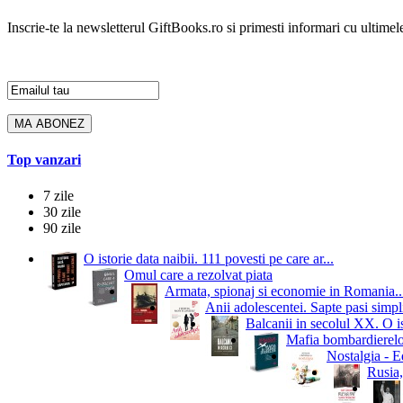
Inscrie-te la newsletterul GiftBooks.ro si primesti informari cu ultimele
Top vanzari
7 zile
30 zile
90 zile
O istorie data naibii. 111 povesti pe care ar...
Omul care a rezolvat piata
Armata, spionaj si economie in Romania..
Anii adolescentei. Sapte pasi simpli
Balcanii in secolul XX. O i
Mafia bombardierelor.
Nostalgia - Ed
Rusia,