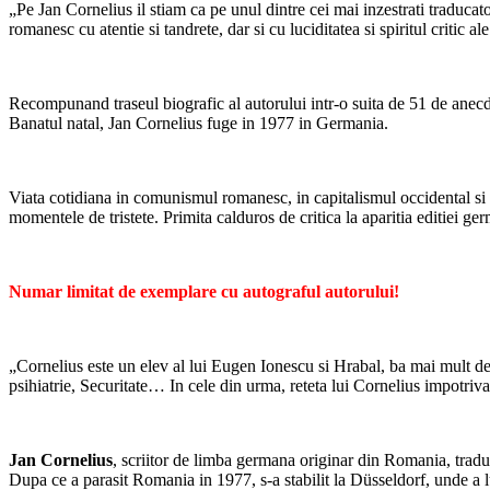
„Pe Jan Cornelius il stiam ca pe unul dintre cei mai inzestrati traducat
romanesc cu atentie si tandrete, dar si cu luciditatea si spiritul critic al
Recompunand traseul biografic al autorului intr-o suita de 51 de anecdot
Banatul natal, Jan Cornelius fuge in 1977 in Germania.
Viata cotidiana in comunismul romanesc, in capitalismul occidental si ap
momentele de tristete. Primita calduros de critica la aparitia editiei ge
Numar limitat de exemplare cu autograful autorului!
„Cornelius este un elev al lui Eugen Ionescu si Hrabal, ba mai mult de-
psihiatrie, Securitate… In cele din urma, reteta lui Cornelius impotriva fu
Jan Cornelius
, scriitor de limba germana originar din Romania, traduca
Dupa ce a parasit Romania in 1977, s-a stabilit la Düsseldorf, unde a lu