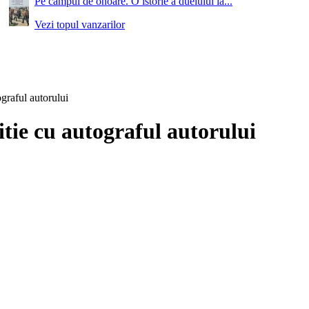
Pe campul de onoare. O istorie a duelului la...
Vezi topul vanzarilor
graful autorului
tie cu autograful autorului