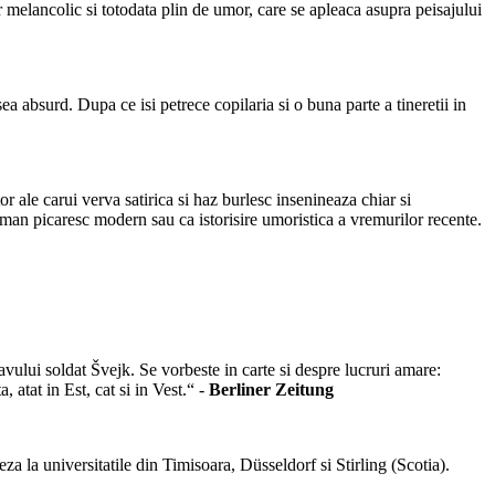
or melancolic si totodata plin de umor, care se apleaca asupra peisajului
a absurd. Dupa ce isi petrece copilaria si o buna parte a tineretii in
r ale carui verva satirica si haz burlesc insenineaza chiar si
 roman picaresc modern sau ca istorisire umoristica a vremurilor recente.
avului soldat Švejk. Se vorbeste in carte si despre lucruri amare:
, atat in Est, cat si in Vest.“ -
Berliner Zeitung
za la universitatile din Timisoara, Düsseldorf si Stirling (Scotia).