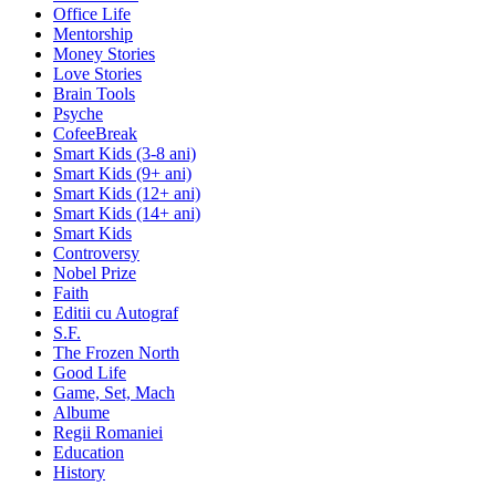
Office Life
Mentorship
Money Stories
Love Stories
Brain Tools
Psyche
CofeeBreak
Smart Kids (3-8 ani)
Smart Kids (9+ ani)
Smart Kids (12+ ani)
Smart Kids (14+ ani)
Smart Kids
Controversy
Nobel Prize
Faith
Editii cu Autograf
S.F.
The Frozen North
Good Life
Game, Set, Mach
Albume
Regii Romaniei
Education
History