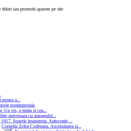
 titluri sau promotii aparute pe site
.
 pentru a...
storie postimperiala
 Un vis, o ispita si cea...
itie aniversara cu autograful...
 1917. Soarele insangerat. Autocratie,...
Corneliu Zelea Codreanu. Ascensiunea si...