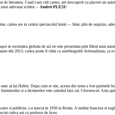
ori de literatura. Cand i-am citit cartea, am descoperit cu placere un aut
e unui adevarat scriitor. -
Andrei PLEȘU
e, cartea are in centru spectacolul lumii — hilar, plin de surprize, adese
oi in societatea globala de azi ne este prezentata prin filtrul unui narato
rmane din 2013, cartea poate fi citita ca autobiografie fictionalizata, ca
atat: al lui Hašek. Dupa cum se stie, acesta din urma a fost parintele br
ndaturilor si a dictatorilor este calaritul fara cal. Clovnescul. Asta ajuta
tor si publicist, s-a nascut in 1950 la Resita. A studiat franceza si engle
crat cativa ani ca profesor de liceu.