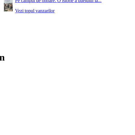
Pe campul de onoare. O istorie a duelului la...
Vezi topul vanzarilor
in