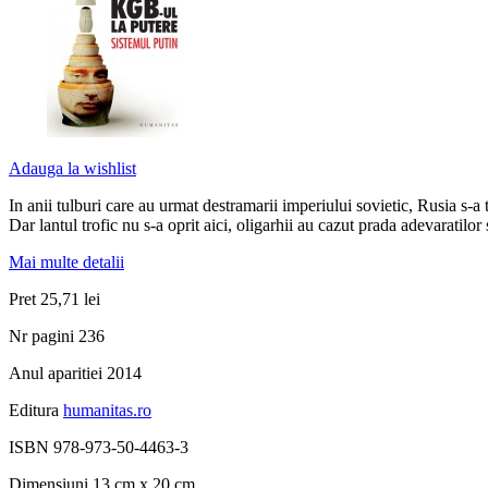
Adauga la wishlist
In anii tulburi care au urmat destramarii imperiului sovietic, Rusia s-a 
Dar lantul trofic nu s-a oprit aici, oligarhii au cazut prada adevaratilor
Mai multe detalii
Pret
25,71 lei
Nr pagini
236
Anul aparitiei
2014
Editura
humanitas.ro
ISBN
978-973-50-4463-3
Dimensiuni
13 cm x 20 cm