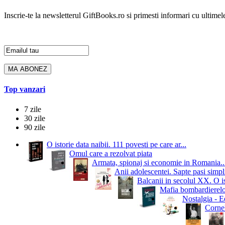
Inscrie-te la newsletterul GiftBooks.ro si primesti informari cu ultimele
Top vanzari
7 zile
30 zile
90 zile
O istorie data naibii. 111 povesti pe care ar...
Omul care a rezolvat piata
Armata, spionaj si economie in Romania..
Anii adolescentei. Sapte pasi simpli
Balcanii in secolul XX. O i
Mafia bombardierelor.
Nostalgia - Ed
Cornel