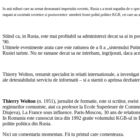
In anii tulburi care au urmat destramarii imperiului sovietic, Rusia s-a trezit napadita de o speci
stapani ai societatii sovietice si postsovietice: membrii fostei politii politice KGB, cei care au 
Stiind ca, in Rusia, este mai profitabil sa administrezi decat sa ai in pose
'90.
Ultimele evenimente arata care este ratiunea de a fi a „sistemului Puti
Rusiei tariste. Nu ne ramane decat sa ne intrebam, ingrijorati, daca ace
Thierry Wolton, renumit specialist in relatii internationale, a investi
ale detestabilului serviciu de informatii – si a starnit o aprinsa dezbate
Thierry Wolton
(n. 1951), jurnalist de formatie, este si scriitor, eseist
regimurilor comuniste, atat ca profesor la Ecole Superieure de Commer
Diujeva), La France sous influence. Paris-Moscou, 30 ans de relation
In Romania este cunoscut inca din 1992 gratie volumului KGB-ul in Fra
politie politica din Rusia.
Nici un comentariu momentan. Fii tu primul care comenteaza.