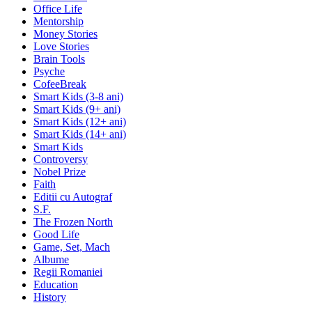
Office Life
Mentorship
Money Stories
Love Stories
Brain Tools
Psyche
CofeeBreak
Smart Kids (3-8 ani)
Smart Kids (9+ ani)
Smart Kids (12+ ani)
Smart Kids (14+ ani)
Smart Kids
Controversy
Nobel Prize
Faith
Editii cu Autograf
S.F.
The Frozen North
Good Life
Game, Set, Mach
Albume
Regii Romaniei
Education
History