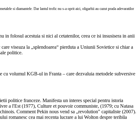
metalele si diamantele. Dar lantul trofic nu s-a oprit aici, oligarhii au cazut prada adevaratilor
u in folosul acestuia si nici al cetatenilor, ceea ce isi insusisera in anii
c care viseaza la „splendoarea“ pierduta a Uniunii Sovietice si chiar a
ale politice.
enzatie cu volumul KGB-ul in Franta – care dezvaluia metodele subversive
 vietii politice franceze. Manifesta un interes special pentru istoria
Vivre a l'Est (1977), Culture et pouvoir communiste, (1979; cu Natasa
 chinois. Comment Pekin nous vend sa „revolution" capitaliste (2007).
lui romanesc cea mai recenta lucrare a lui Wolton despre teribila