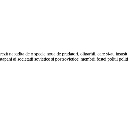
trezit napadita de o specie noua de pradatori, oligarhii, care si-au insusit
 stapani ai societatii sovietice si postsovietice: membrii fostei politii pol