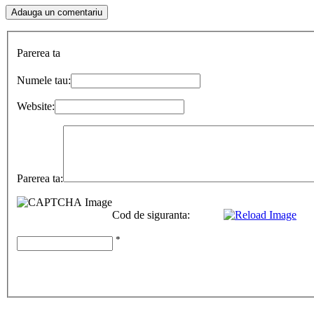
Parerea ta
Numele tau:
Website:
Parerea ta:
Cod de siguranta:
*