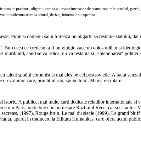
e noua de pradatori, oligarhii, care si-au insusit imensele sale resurse naturale: petrolul, gazele, 
avut dintotdeauna acces la control, decizie, informatie si expertiza.
sie, Putin si oamenii sai ii forteaza pe oligarhi sa restituie statului, dar n
n“. Sub ceea ce credeam a fi un giulgiu zace un colos militar si ideologi
st muribund, cand se va ridica, nu va restaura si „splendoarea“ politiei s
gat cu talent spatiul comunist si mai ales pe cel postsovietic. A facut s
re cu volumul care, prin titlul sau, spune totul: Marea recrutare.
 si istoric. A publicat mai multe carti dedicate relatiilor internationale si
ce din Paris, unde tine cursuri despre Razboiul Rece, cat si ca autor: 
s secretes, (1997), Rouge-brun. Le mal du siecle (1999), Le grand bluff
nta, aparut in traducere la Editura Humanitas, care ofera acum publicu