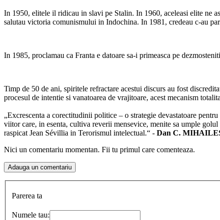
In 1950, elitele il ridicau in slavi pe Stalin. In 1960, aceleasi elite n
salutau victoria comunismului in Indochina. In 1981, credeau c-au para
In 1985, proclamau ca Franta e datoare sa-i primeasca pe dezmostenitii din
Timp de 50 de ani, spiritele refractare acestui discurs au fost discredit
procesul de intentie si vanatoarea de vrajitoare, acest mecanism totalita
„Excrescenta a corectitudinii politice – o strategie devastatoare pentru
viitor care, in esenta, cultiva reverii mensevice, menite sa umple golul
raspicat Jean Sévillia in Terorismul intelectual.“ -
Dan C. MIHAIL
Nici un comentariu momentan. Fii tu primul care comenteaza.
Parerea ta
Numele tau: