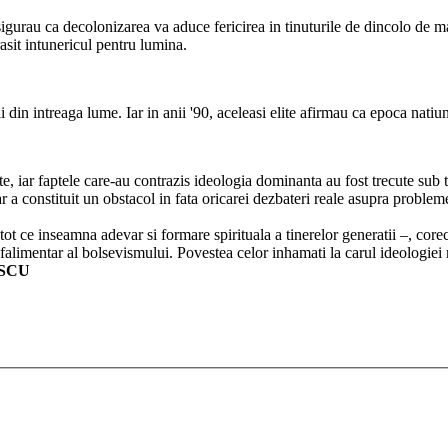
e asigurau ca decolonizarea va aduce fericirea in tinuturile de dincolo de
sit intunericul pentru lumina.
 intreaga lume. Iar in anii '90, aceleasi elite afirmau ca epoca natiunilor,
ate, iar faptele care-au contrazis ideologia domi­nanta au fost trecute su
r a constituit un obstacol in fata oricarei dezbateri reale asupra probleme
 tot ce inseamna adevar si formare spirituala a tinerelor generatii –, cor
 falimentar al bolsevismului. Povestea celor inhamati la carul ideologiei
ESCU