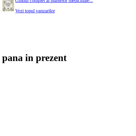
Ghidul complet al plantelor medicinale...
Vezi topul vanzarilor
 pana in prezent