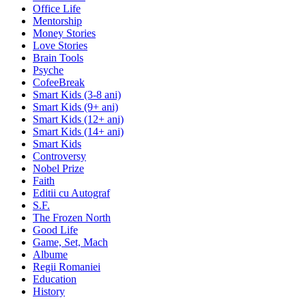
Office Life
Mentorship
Money Stories
Love Stories
Brain Tools
Psyche
CofeeBreak
Smart Kids (3-8 ani)
Smart Kids (9+ ani)
Smart Kids (12+ ani)
Smart Kids (14+ ani)
Smart Kids
Controversy
Nobel Prize
Faith
Editii cu Autograf
S.F.
The Frozen North
Good Life
Game, Set, Mach
Albume
Regii Romaniei
Education
History