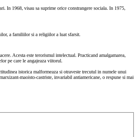
 mari. In 1968, visau sa suprime orice constrangere sociala. In 1975,
 a familiilor si a religiilor a luat sfarsit.
b tacere. Acesta este terorismul intelectual. Practicand amalgamarea,
lor pe care le angajeaza viitorul.
ectitudinea istorica malformeaza si otraveste trecutul in numele unui
 marxizant-maoisto-castriste, invariabil antiamericane, o respune si mai