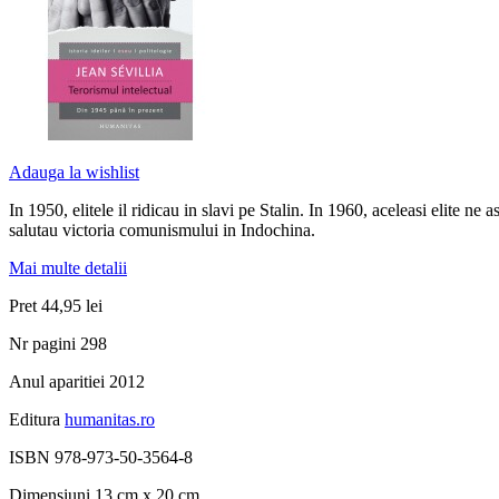
Adauga la wishlist
In 1950, elitele il ridicau in slavi pe Stalin. In 1960, aceleasi elite n
salutau victoria comunismului in Indochina.
Mai multe detalii
Pret
44,95 lei
Nr pagini
298
Anul aparitiei
2012
Editura
humanitas.ro
ISBN
978-973-50-3564-8
Dimensiuni
13 cm x 20 cm