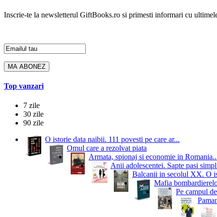
Inscrie-te la newsletterul GiftBooks.ro si primesti informari cu ultimele
Top vanzari
7 zile
30 zile
90 zile
O istorie data naibii. 111 povesti pe care ar...
Omul care a rezolvat piata
Armata, spionaj si economie in Romania..
Anii adolescentei. Sapte pasi simpli
Balcanii in secolul XX. O i
Mafia bombardierelor.
Pe campul de 
Pamant