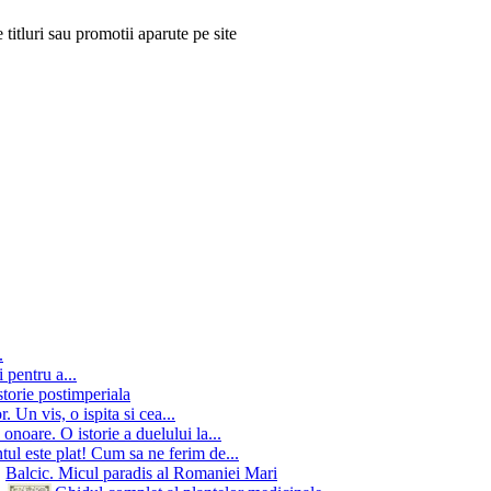
 titluri sau promotii aparute pe site
.
 pentru a...
storie postimperiala
 Un vis, o ispita si cea...
onoare. O istorie a duelului la...
ul este plat! Cum sa ne ferim de...
Balcic. Micul paradis al Romaniei Mari