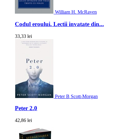
William H. McRaven
Codul eroului. Lectii invatate din...
33,33 lei
Peter B Scott-Morgan
Peter 2.0
42,86 lei