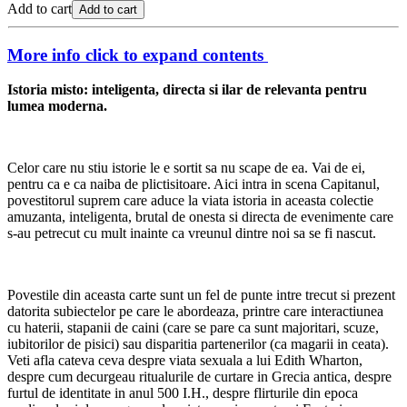
Add to cart
Add to cart
More info
click to expand contents
Istoria misto: inteligenta, directa si ilar de relevanta pentru
lumea moderna.
Celor care nu stiu istorie le e sortit sa nu scape de ea. Vai de ei,
pentru ca e ca naiba de plictisitoare. Aici intra in scena Capitanul,
povestitorul suprem care aduce la viata istoria in aceasta colectie
amuzanta, inteligenta, brutal de onesta si directa de evenimente care
s-au petrecut cu mult inainte ca vreunul dintre noi sa se fi nascut.
Povestile din aceasta carte sunt un fel de punte intre trecut si prezent
datorita subiectelor pe care le abordeaza, printre care interactiunea
cu haterii, stapanii de caini (care se pare ca sunt majoritari, scuze,
iubitorilor de pisici) sau disparitia partenerilor (ca magarii in ceata).
Veti afla cateva ceva despre viata sexuala a lui Edith Wharton,
despre cum decurgeau ritualurile de curtare in Grecia antica, despre
furtul de identitate in anul 500 I.H., despre flirturile din epoca