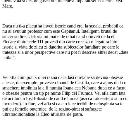
medievala si despre gasca de prietene a imparatesei Ecaterina cea
Mare.
Daca nu ti-a placut sa inveti istorie cand erai la scoala, probabil ca
nu ai avut un profesor cum este Capitanul. Inteligent, brutal de
sincer si direct. Istoria nu mai e de rahat cand o inveti de la el.
Fiecare dintre cele 111 povesti din carte creeaza o legatura intre
istorie si viata de zi cu zi datorita subiectelor familiare pe care le
trateaza si a unor perspective care nu pot fi descrise altfel decat „date
naibii”.
Vei afla cum poti s-o iei razna daca lasi o relatie sa devina obsesie –
citeste, de exemplu, povestea Ioanei de Castilia, care a ajuns de la o
smechera implinita la a fi numita Ioana cea Nebuna dupa ce a facut
o obsesie pentru un tip pe nume Filip cel Frumos. Vei afla cum fata
de acritura a fost folosita de cand e lumea (asa ca foloseste-o si tu cu
incredere). In fine, vei afla si ca e o idee teribil de neinspirata sa te
pui cu femeile puternice, de la regine-pirat si sufragete
ultratraditionaliste la Cleo-afurisita-de-patra.