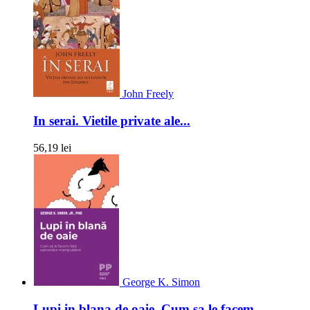
John Freely
In serai. Vietile private ale...
56,19 lei
George K. Simon
Lupi in blana de oaie. Cum sa le facem...