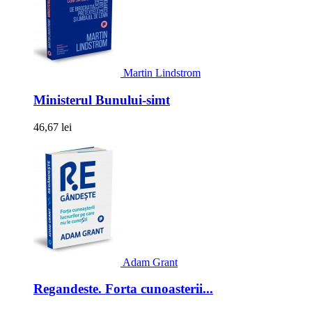
Martin Lindstrom
Ministerul Bunului-simt
46,67 lei
Adam Grant
Regandeste. Forta cunoasterii...