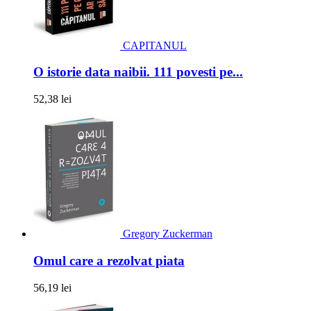
CAPITANUL
O istorie data naibii. 111 povesti pe...
52,38 lei
Gregory Zuckerman
Omul care a rezolvat piata
56,19 lei