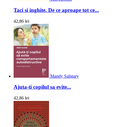
Taci si inghite. De ce aproape tot ce...
42,86 lei
Mandy Saligary
Ajuta-ti copilul sa evite...
42,86 lei