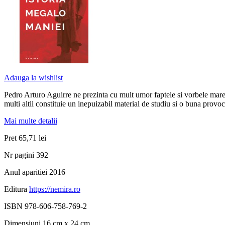
Adauga la wishlist
Pedro Arturo Aguirre ne prezinta cu mult umor faptele si vorbele marete
multi altii constituie un inepuizabil material de studiu si o buna provo
Mai multe detalii
Pret
65,71 lei
Nr pagini
392
Anul aparitiei
2016
Editura
https://nemira.ro
ISBN
978-606-758-769-2
Dimensiuni
16 cm x 24 cm