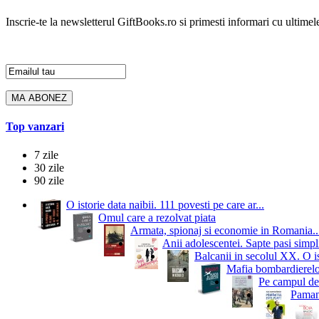
Inscrie-te la newsletterul GiftBooks.ro si primesti informari cu ultimele
Top vanzari
7 zile
30 zile
90 zile
O istorie data naibii. 111 povesti pe care ar...
Omul care a rezolvat piata
Armata, spionaj si economie in Romania..
Anii adolescentei. Sapte pasi simpli
Balcanii in secolul XX. O i
Mafia bombardierelor.
Pe campul de 
Pamant