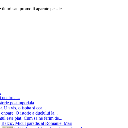
 titluri sau promotii aparute pe site
.
 pentru a...
storie postimperiala
 Un vis, o ispita si cea...
onoare. O istorie a duelului la...
ul este plat! Cum sa ne ferim de...
Balcic. Micul paradis al Romaniei Mari