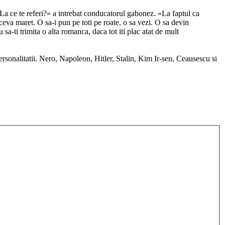
a ce te referi?» a intrebat conducatorul gabonez. «La faptul ca
ceva maret. O sa-i pun pe toti pe roate, o sa vezi. O sa devin
sa-ti trimita o alta romanca, daca tot iti plac atat de mult
ersonalitatii. Nero, Napoleon, Hitler, Stalin, Kim Ir-sen, Ceausescu si