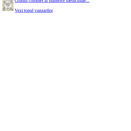
Ghidul complet al plantelor medicinale...
Vezi topul vanzarilor