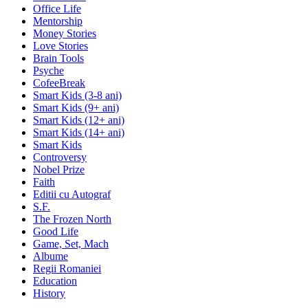
Office Life
Mentorship
Money Stories
Love Stories
Brain Tools
Psyche
CofeeBreak
Smart Kids (3-8 ani)
Smart Kids (9+ ani)
Smart Kids (12+ ani)
Smart Kids (14+ ani)
Smart Kids
Controversy
Nobel Prize
Faith
Editii cu Autograf
S.F.
The Frozen North
Good Life
Game, Set, Mach
Albume
Regii Romaniei
Education
History