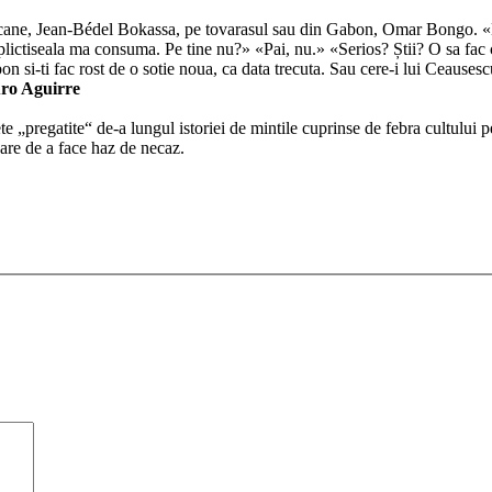
ricane, Jean-Bédel Bokassa, pe tovarasul sau din Gabon, Omar Bongo. «L
 plictiseala ma consuma. Pe tine nu?» «Pai, nu.» «Serios? Știi? O sa fac 
si-ti fac rost de o sotie noua, ca data trecuta. Sau cere-i lui Ceausescu 
ro Aguirre
 „pregatite“ de-a lungul istoriei de mintile cuprinse de febra cultului p
care de a face haz de necaz.