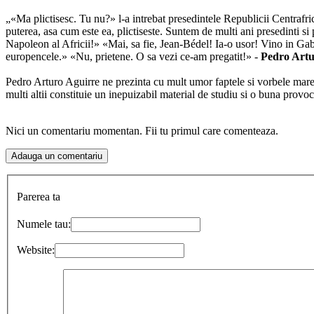
„«Ma plictisesc. Tu nu?» l-a intrebat presedintele Republicii Centraf
puterea, asa cum este ea, plictiseste. Suntem de multi ani presedinti si
Napoleon al Africii!» «Mai, sa fie, Jean-Bédel! Ia-o usor! Vino in Gabon 
europencele.» «Nu, prietene. O sa vezi ce-am pregatit!» -
Pedro Artu
Pedro Arturo Aguirre ne prezinta cu mult umor faptele si vorbele marete
multi altii constituie un inepuizabil material de studiu si o buna provo
Nici un comentariu momentan. Fii tu primul care comenteaza.
Parerea ta
Numele tau:
Website: