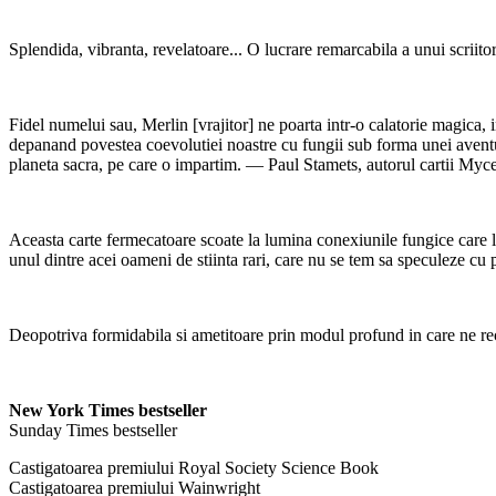
Splendida, vibranta, revelatoare... O lucrare remarcabila a unui scriitor
Fidel numelui sau, Merlin [vrajitor] ne poarta intr-o calatorie magica, i
depanand povestea coevolutiei noastre cu fungii sub forma unei aventuri 
planeta sacra, pe care o impartim. — Paul Stamets, autorul cartii
Aceasta carte fermecatoare scoate la lumina conexiunile fungice care le
unul dintre acei oameni de stiinta rari, care nu se tem sa speculeze cu 
Deopotriva formidabila si ametitoare prin modul profund in care ne rec
New York Times bestseller
Sunday Times bestseller
Castigatoarea premiului Royal Society Science Book
Castigatoarea premiului Wainwright