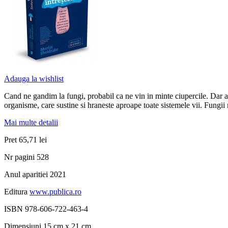
Adauga la wishlist
Cand ne gandim la fungi, probabil ca ne vin in minte ciupercile. Dar ac
organisme, care sustine si hraneste aproape toate sistemele vii. Fungii
Mai multe detalii
Pret
65,71 lei
Nr pagini
528
Anul aparitiei
2021
Editura
www.publica.ro
ISBN
978-606-722-463-4
Dimensiuni
15 cm x 21 cm