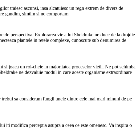
ilor traiesc ascunsi, insa alcatuiesc un regn extrem de divers de
 care gandim, simtim si ne comportam.
are de perspectiva. Explorarea vie a lui Sheldrake ne duce de la drojdie
 conecteaza plantele in retele complexe, cunoscute sub denumirea de
t si joaca un rol-cheie in majoritatea proceselor vietii. Ne pot schimba
 Sheldrake ne dezvaluie modul in care aceste organisme extraordinare –
ar trebui sa consideram fungii unele dintre cele mai mari minuni de pe
 lui iti modifica perceptia asupra a ceea ce este omenesc. Va inspira o