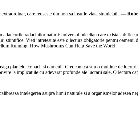
 extraordinar, care reuseste din nou sa insufle viata stranietatii. —
Robe
n adancurile radacinilor naturii: universul micelian care exista sub fiecar
stiintifice. Vieti intretesute este o lectura obligatorie pentru oamenii 
 Mycelium Running: How Mushrooms Can Help Save the World
aga plantele, copacii si oamenii. Credeam ca stiu o multime de lucruri de
privire la implicatiile cu adevarat profunde ale lucrarii sale. O lectura 
alibreaza intelegerea asupra lumii naturale si a organismelor adesea ne