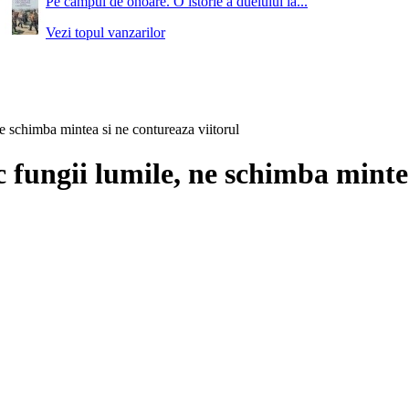
Pe campul de onoare. O istorie a duelului la...
Vezi topul vanzarilor
ne schimba mintea si ne contureaza viitorul
c fungii lumile, ne schimba minte