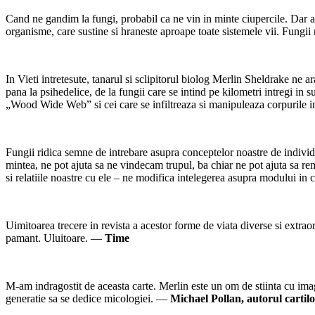
Cand ne gandim la fungi, probabil ca ne vin in minte ciupercile. Dar ac
organisme, care sustine si hraneste aproape toate sistemele vii. Fungii
In Vieti intretesute, tanarul si sclipitorul biolog Merlin Sheldrake ne
pana la psihedelice, de la fungii care se intind pe kilometri intregi i
„Wood Wide Web” si cei care se infiltreaza si manipuleaza corpurile in
Fungii ridica semne de intrebare asupra conceptelor noastre de individu
mintea, ne pot ajuta sa ne vindecam trupul, ba chiar ne pot ajuta sa 
si relatiile noastre cu ele – ne modifica intelegerea asupra modului in 
Uimitoarea trecere in revista a acestor forme de viata diverse si extra
pamant. Uluitoare. —
Time
M-am indragostit de aceasta carte. Merlin este un om de stiinta cu imagi
generatie sa se dedice micologiei. —
Michael Pollan, autorul cartil