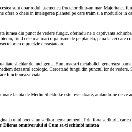
estea sunt doar rodul, asemenea fructelor dintr-un mar. Majoritatea fung
 ne ofera o cheie in intelegerea planetei pe care traim si a modurilor in
 arata lumea din punct de vedere fungic, oferindu-ne o captivanta schimb
n subteran, fiind cele mai mari organisme de pe planeta, pana la cei care
sectelor cu o precizie devastatoare.
alitate si chiar de inteligenta. Sunt maestri metabolici, genereaza paman
remediem dezastrul ecologic. Cercetand fungii din punctul lor de vedere,
care functioneaza viata.
ordinare facuta de Merlin Sheldrake este revelatoare, aratandu-ne de ce 
natia unui poet si un scriitor nemaipomenit. Prin forta scriiturii, cartea
or Dilema omnivorului si Cum sa-ti schimbi mintea