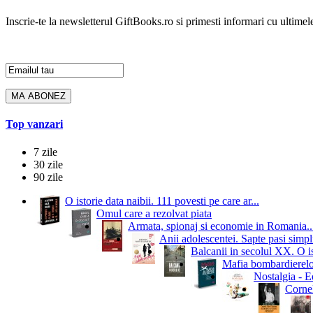
Inscrie-te la newsletterul GiftBooks.ro si primesti informari cu ultimele
Top vanzari
7 zile
30 zile
90 zile
O istorie data naibii. 111 povesti pe care ar...
Omul care a rezolvat piata
Armata, spionaj si economie in Romania..
Anii adolescentei. Sapte pasi simpli
Balcanii in secolul XX. O i
Mafia bombardierelor.
Nostalgia - Ed
Cornel