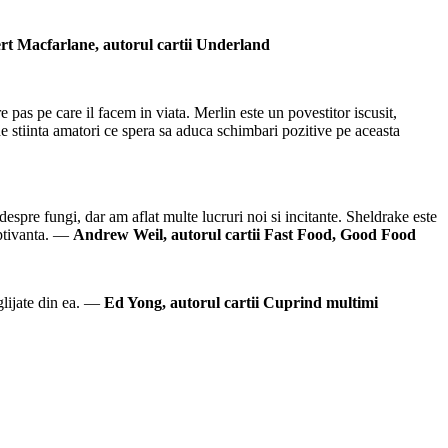
rt Macfarlane, autorul cartii Underland
e pas pe care il facem in viata. Merlin este un povestitor iscusit,
de stiinta amatori ce spera sa aduca schimbari pozitive pe aceasta
spre fungi, dar am aflat multe lucruri noi si incitante. Sheldrake este
captivanta. —
Andrew Weil, autorul cartii Fast Food, Good Food
glijate din ea. —
Ed Yong, autorul cartii Cuprind multimi