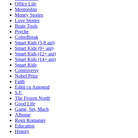
Office Life
Mentorship
Money Stories
Love Stories
Brain Tools
Psyche
CofeeBreak
Smart Kids (3-8 ani)
Smart Kids (9+ ani)
Smart Kids (12+ ani)
Smart Kids (14+ ani)
Smart Kids
Controversy
Nobel Prize
Faith
Editii cu Autograf
S.F.
The Frozen North
Good Life
Game, Set, Mach
Albume
Regii Romaniei
Education
History