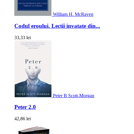
William H. McRaven
Codul eroului. Lectii invatate din...
33,33 lei
Peter B Scott-Morgan
Peter 2.0
42,86 lei