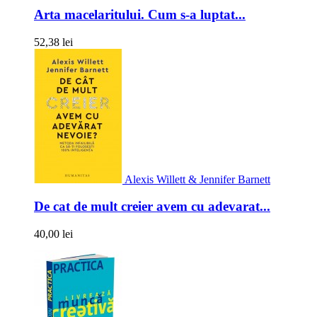
Arta macelaritului. Cum s-a luptat...
52,38 lei
Alexis Willett & Jennifer Barnett
De cat de mult creier avem cu adevarat...
40,00 lei