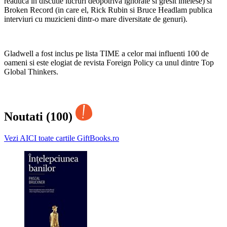
readuca in discutie lucruri deopotriva ignorate si gresit intelese) si
Broken Record (in care el, Rick Rubin si Bruce Headlam publica
interviuri cu muzicieni dintr-o mare diversitate de genuri).
Gladwell a fost inclus pe lista TIME a celor mai influenti 100 de
oameni si este elogiat de revista Foreign Policy ca unul dintre Top
Global Thinkers.
Noutati (100)
Vezi AICI toate cartile GiftBooks.ro