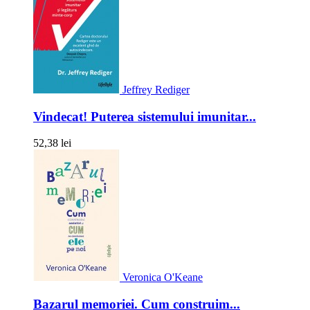
Jeffrey Rediger
Vindecat! Puterea sistemului imunitar...
52,38 lei
Veronica O'Keane
Bazarul memoriei. Cum construim...