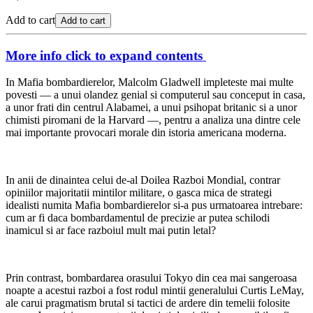
Add to cart
Add to cart
More info
click to expand contents
In Mafia bombardierelor, Malcolm Gladwell impleteste mai multe
povesti — a unui olandez genial si computerul sau conceput in casa,
a unor frati din centrul Alabamei, a unui psihopat britanic si a unor
chimisti piromani de la Harvard —, pentru a analiza una dintre cele
mai importante provocari morale din istoria americana moderna.
In anii de dinaintea celui de-al Doilea Razboi Mondial, contrar
opiniilor majoritatii mintilor militare, o gasca mica de strategi
idealisti numita Mafia bombardierelor si-a pus urmatoarea intrebare:
cum ar fi daca bombardamentul de precizie ar putea schilodi
inamicul si ar face razboiul mult mai putin letal?
Prin contrast, bombardarea orasului Tokyo din cea mai sangeroasa
noapte a acestui razboi a fost rodul mintii generalului Curtis LeMay,
ale carui pragmatism brutal si tactici de ardere din temelii folosite