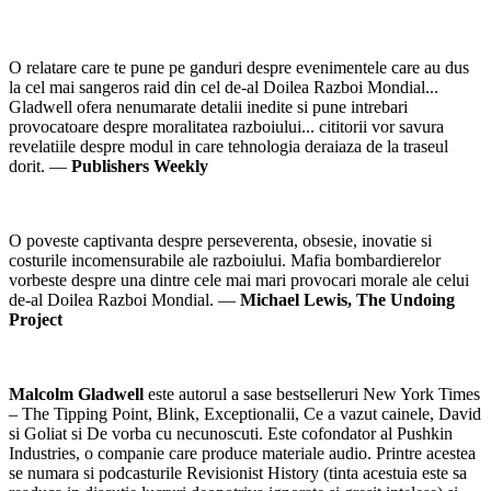
O relatare care te pune pe ganduri despre evenimentele care au dus
la cel mai sangeros raid din cel de-al Doilea Razboi Mondial...
Gladwell ofera nenumarate detalii inedite si pune intrebari
provocatoare despre moralitatea razboiului... cititorii vor savura
revelatiile despre modul in care tehnologia deraiaza de la traseul
dorit. —
Publishers Weekly
O poveste captivanta despre perseverenta, obsesie, inovatie si
costurile incomensurabile ale razboiului. Mafia bombardierelor
vorbeste despre una dintre cele mai mari provocari morale ale celui
de-al Doilea Razboi Mondial. —
Michael Lewis, The Undoing
Project
Malcolm Gladwell
este autorul a sase bestselleruri New York Times
– The Tipping Point, Blink, Exceptionalii, Ce a vazut cainele, David
si Goliat si De vorba cu necunoscuti. Este cofondator al Pushkin
Industries, o companie care produce materiale audio. Printre acestea
se numara si podcasturile Revisionist History (tinta acestuia este sa