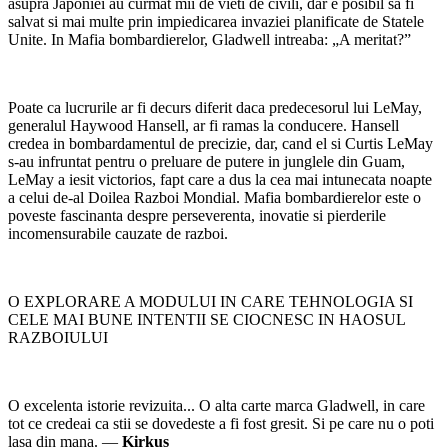
asupra Japoniei au curmat mii de vieti de civili, dar e posibil sa fi
salvat si mai multe prin impiedicarea invaziei planificate de Statele
Unite. In Mafia bombardierelor, Gladwell intreaba: „A meritat?”
Poate ca lucrurile ar fi decurs diferit daca predecesorul lui LeMay,
generalul Haywood Hansell, ar fi ramas la conducere. Hansell
credea in bombardamentul de precizie, dar, cand el si Curtis LeMay
s-au infruntat pentru o preluare de putere in junglele din Guam,
LeMay a iesit victorios, fapt care a dus la cea mai intunecata noapte
a celui de-al Doilea Razboi Mondial. Mafia bombardierelor este o
poveste fascinanta despre perseverenta, inovatie si pierderile
incomensurabile cauzate de razboi.
O EXPLORARE A MODULUI IN CARE TEHNOLOGIA SI
CELE MAI BUNE INTENTII SE CIOCNESC IN HAOSUL
RAZBOIULUI
O excelenta istorie revizuita... O alta carte marca Gladwell, in care
tot ce credeai ca stii se dovedeste a fi fost gresit. Si pe care nu o poti
lasa din mana. —
Kirkus