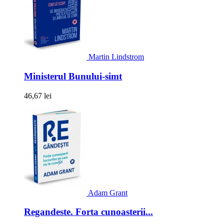
Martin Lindstrom
Ministerul Bunului-simt
46,67 lei
Adam Grant
Regandeste. Forta cunoasterii...