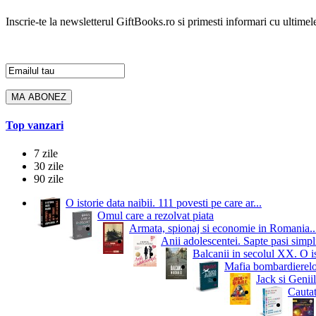
Inscrie-te la newsletterul GiftBooks.ro si primesti informari cu ultimele
Top vanzari
7 zile
30 zile
90 zile
O istorie data naibii. 111 povesti pe care ar...
Omul care a rezolvat piata
Armata, spionaj si economie in Romania..
Anii adolescentei. Sapte pasi simpli
Balcanii in secolul XX. O i
Mafia bombardierelor.
Jack si Geniil
Cautat