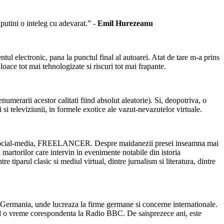
putini o inteleg cu adevarat.” -
Emil Hurezeanu
tul electronic, pana la punctul final al autoarei. Atat de tare m-a prins
loace tot mai tehnologizate si riscuri tot mai frapante.
merarii acestor calitati fiind absolut aleatorie). Si, deopotriva, o
 si televiziunii, in formele exotice ale vazut-nevazutelor virtuale.
media si social-media, FREELANCER. Despre maidanezii presei inseamna mai
artorilor care intervin in evenimente notabile din istoria
e tiparul clasic si mediul virtual, dintre jurnalism si literatura, dintre
 Germania, unde lucreaza la firme germane si concerne internationale.
ind o vreme corespondenta la Radio BBC. De saisprezece ani, este