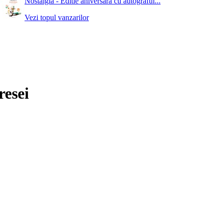
Nostalgia - Editie aniversara cu autograful...
Vezi topul vanzarilor
resei