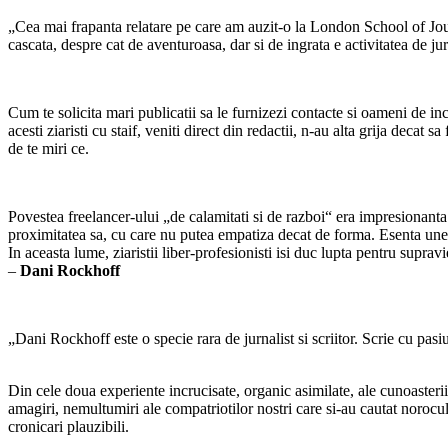
„Cea mai frapanta relatare pe care am auzit-o la London School of Jour
cascata, despre cat de aventuroasa, dar si de ingrata e activitatea de ju
Cum te solicita mari publicatii sa le furnizezi contacte si oameni de incr
acesti ziaristi cu staif, veniti direct din redactii, n-au alta grija decat 
de te miri ce.
Povestea freelancer-ului „de calamitati si de razboi“ era impresionanta 
proximitatea sa, cu care nu putea empatiza decat de forma. Esenta unei 
In aceasta lume, ziaristii liber-profesionisti isi duc lupta pentru supravi
–
Dani Rockhoff
„Dani Rockhoff este o specie rara de jurnalist si scriitor. Scrie cu pa
Din cele doua experiente incrucisate, organic asimilate, ale cunoasteri
amagiri, nemultumiri ale compatriotilor nostri care si-au cautat norocul
cronicari plauzibili.