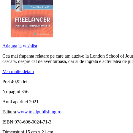
Adauga la wishlist
Cea mai frapanta relatare pe care am auzit-o la London School of Journ
cascata, despre cat de aventuroasa, dar si de ingrata e activitatea de ju
Mai multe detalii
Pret
40,95 lei
Nr pagini
356
Anul aparitiei
2021
Editura
www.totalpublishing.ro
ISBN
978-606-9024-71-3
Dimensiuni
15 cm x 21 cm