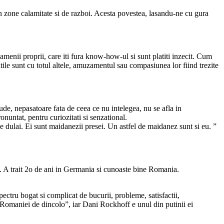
n zone calamitate si de razboi. Acesta povestea, lasandu-ne cu gura
oamenii proprii, care iti fura know-how-ul si sunt platiti inzecit.
Cum
ritatile sunt cu totul altele, amuzamentul sau compasiunea lor fiind trezite
rude, nepasatoare fata de ceea ce nu intelegea, nu se afla in
nuntat, pentru curiozitati si senzational.
ti de dulai. Ei sunt maidanezii presei. Un astfel de maidanez sunt si eu. ”
ra. A trait 2o de ani in Germania si cunoaste bine Romania.
ectru bogat si complicat de bucurii, probleme, satisfactii,
a „Romaniei de dincolo”, iar Dani Rockhoff e unul din putinii ei