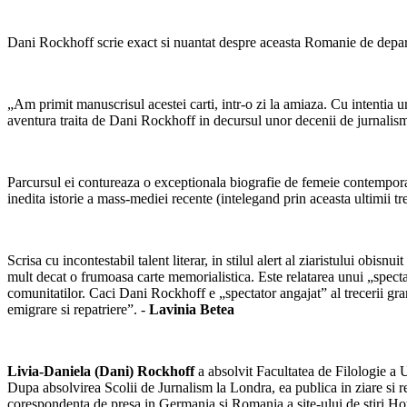
Dani Rockhoff scrie exact si nuantat despre aceasta Romanie de departe 
„Am primit manuscrisul acestei carti, intr-o zi la amiaza. Cu intentia u
aventura traita de Dani Rockhoff in decursul unor decenii de jurnalism pr
Parcursul ei contureaza o exceptionala biografie de femeie contemporana 
inedita istorie a mass-mediei recente (intelegand prin aceasta ultimii tr
Scrisa cu incontestabil talent literar, in stilul alert al ziaristului o
mult decat o frumoasa carte memorialistica. Este relatarea unui „spect
comunitatilor. Caci Dani Rockhoff e „spectator angajat” al trecerii granit
emigrare si repatriere”. -
Lavinia Betea
Livia-Daniela (Dani) Rockhoff
a absolvit Facultatea de Filologie a
Dupa absolvirea Scolii de Jurnalism la Londra, ea publica in ziare si
corespondenta de presa in Germania si Romania a site-ului de stiri Ho