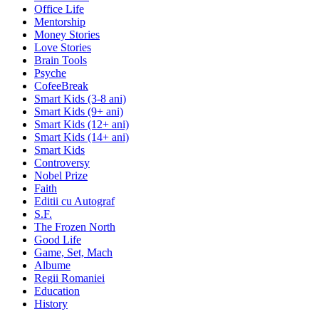
Office Life
Mentorship
Money Stories
Love Stories
Brain Tools
Psyche
CofeeBreak
Smart Kids (3-8 ani)
Smart Kids (9+ ani)
Smart Kids (12+ ani)
Smart Kids (14+ ani)
Smart Kids
Controversy
Nobel Prize
Faith
Editii cu Autograf
S.F.
The Frozen North
Good Life
Game, Set, Mach
Albume
Regii Romaniei
Education
History