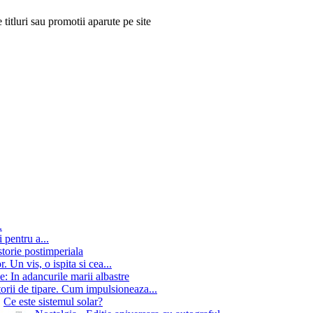
 titluri sau promotii aparute pe site
.
 pentru a...
storie postimperiala
 Un vis, o ispita si cea...
e: In adancurile marii albastre
orii de tipare. Cum impulsioneaza...
Ce este sistemul solar?