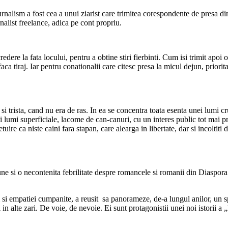
nalism a fost cea a unui ziarist care trimitea corespondente de presa di
rnalist freelance, adica pe cont propriu.
edere la fata locului, pentru a obtine stiri fierbinti. Cum isi trimit apoi 
sa faca tiraj. Iar pentru conationalii care citesc presa la micul dejun, prio
si trista, cand nu era de ras. In ea se concentra toata esenta unei lumi c
lumi superficiale, lacome de can-canuri, cu un interes public tot mai pro
etuire ca niste caini fara stapan, care alearga in libertate, dar si incolti
siune si o necontenita febrilitate despre romancele si romanii din Diaspo
i si empatiei cumpanite, a reusit sa panorameze, de-a lungul anilor, un sp
 in alte zari. De voie, de nevoie. Ei sunt protagonistii unei noi istorii 