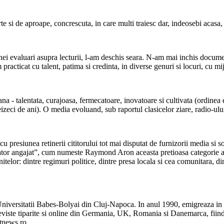
si de aproape, concrescuta, in care multi traiesc dar, indeosebi acasa, 
nei evaluari asupra lecturii, l-am deschis seara. N-am mai inchis documen
acticat cu talent, patima si credinta, in diverse genuri si locuri, cu mij
- talentata, curajoasa, fermecatoare, inovatoare si cultivata (ordinea enu
eizeci de ani). O media evoluand, sub raportul clasicelor ziare, radio-ului
bisnuit cu presiunea retinerii cititorului tot mai disputat de furnizorii 
ator angajat”, cum numeste Raymond Aron aceasta pretioasa categorie a m
elor: dintre regimuri politice, dintre presa locala si cea comunitara, dintr
 Universitatii Babes-Bolyai din Cluj-Napoca. In anul 1990, emigreaza in
 reviste tiparite si online din Germania, UK, Romania si Danemarca, fi
tnews.ro.