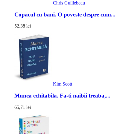
Chris Guillebeau
Copacul cu bani. O poveste despre cum...
52,38 lei
Kim Scott
Munca echitabila. Fa-ti naibii treaba,...
65,71 lei