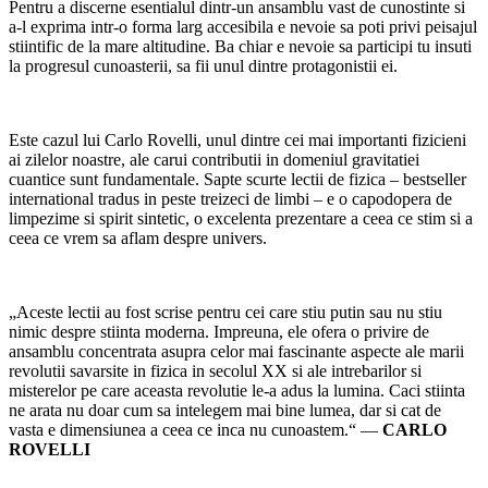
Pentru a discerne esentialul dintr-un ansamblu vast de cunostinte si
a-l exprima intr-o forma larg accesibila e nevoie sa poti privi peisajul
stiintific de la mare altitudine. Ba chiar e nevoie sa participi tu insuti
la progresul cunoasterii, sa fii unul dintre protagonistii ei.
Este cazul lui Carlo Rovelli, unul dintre cei mai importanti fizicieni
ai zilelor noastre, ale carui contributii in domeniul gravitatiei
cuantice sunt fundamentale. Sapte scurte lectii de fizica – bestseller
international tradus in peste treizeci de limbi – e o capodopera de
limpezime si spirit sintetic, o excelenta prezentare a ceea ce stim si a
ceea ce vrem sa aflam despre univers.
„Aceste lectii au fost scrise pentru cei care stiu putin sau nu stiu
nimic despre stiinta moderna. Impreuna, ele ofera o privire de
ansamblu concentrata asupra celor mai fascinante aspecte ale marii
revolutii savarsite in fizica in secolul XX si ale intrebarilor si
misterelor pe care aceasta revolutie le-a adus la lumina. Caci stiinta
ne arata nu doar cum sa intelegem mai bine lumea, dar si cat de
vasta e dimensiunea a ceea ce inca nu cunoastem.“ —
CARLO
ROVELLI