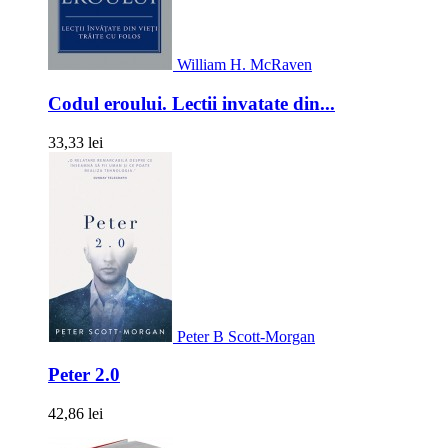
William H. McRaven
Codul eroului. Lectii invatate din...
33,33 lei
Peter B Scott-Morgan
Peter 2.0
42,86 lei