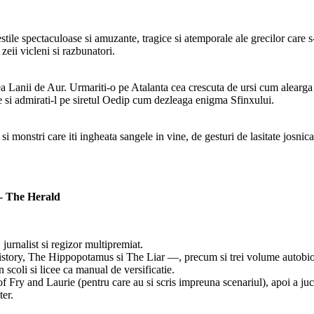
ile spectaculoase si amuzante, tragice si atemporale ale grecilor care s
zeii vicleni si razbunatori.
rea Lanii de Aur. Urmariti-o pe Atalanta cea crescuta de ursi cum alearga m
le si admirati-l pe siretul Oedip cum dezleaga enigma Sfinxului.
le si monstri care iti ingheata sangele in vine, de gesturi de lasitate josni
 -
The Herald
 jurnalist si regizor multipremiat.
istory, The Hippopotamus si The Liar —, precum si trei volume autob
scoli si licee ca manual de versificatie.
 Fry and Laurie (pentru care au si scris impreuna scenariul), apoi a juca
ter.