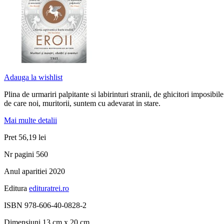
Adauga la wishlist
Plina de urmariri palpitante si labirinturi stranii, de ghicitori imposibi
de care noi, muritorii, suntem cu adevarat in stare.
Mai multe detalii
Pret
56,19 lei
Nr pagini
560
Anul aparitiei
2020
Editura
edituratrei.ro
ISBN
978-606-40-0828-2
Dimensiuni
13 cm x 20 cm