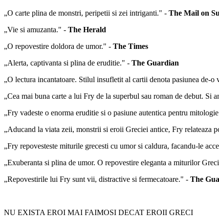
„O carte plina de monstri, peripetii si zei intriganti." -
The Mail on S
„Vie si amuzanta." -
The Herald
„O repovestire doldora de umor." -
The Times
„Alerta, captivanta si plina de eruditie." -
The Guardian
„O lectura incantatoare. Stilul insufletit al cartii denota pasiunea de-o 
„Cea mai buna carte a lui Fry de la superbul sau roman de debut. Si am
„Fry vadeste o enorma eruditie si o pasiune autentica pentru mitologie
„Aducand la viata zeii, monstrii si eroii Greciei antice, Fry relateaza p
„Fry repovesteste miturile grecesti cu umor si caldura, facandu-le acc
„Exuberanta si plina de umor. O repovestire eleganta a miturilor Greci
„Repovestirile lui Fry sunt vii, distractive si fermecatoare." -
The Gua
NU EXISTA EROI MAI FAIMOSI DECAT EROII GRECI