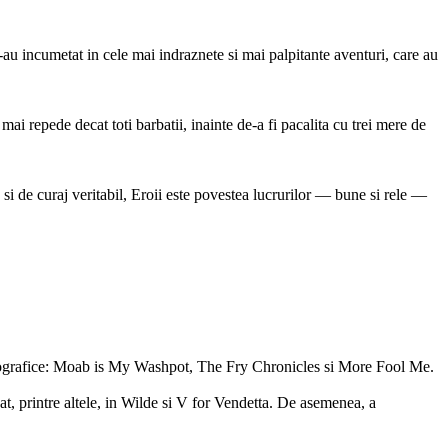
-au incumetat in cele mai indraznete si mai palpitante aventuri, care au
ai repede decat toti barbatii, inainte de-a fi pacalita cu trei mere de
ca si de curaj veritabil, Eroii este povestea lucrurilor — bune si rele —
iografice: Moab is My Washpot, The Fry Chronicles si More Fool Me.
t, printre altele, in Wilde si V for Vendetta. De asemenea, a