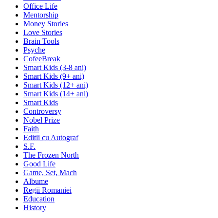
Office Life
Mentorship
Money Stories
Love Stories
Brain Tools
Psyche
CofeeBreak
Smart Kids (3-8 ani)
Smart Kids (9+ ani)
Smart Kids (12+ ani)
Smart Kids (14+ ani)
Smart Kids
Controversy
Nobel Prize
Faith
Editii cu Autograf
S.F.
The Frozen North
Good Life
Game, Set, Mach
Albume
Regii Romaniei
Education
History