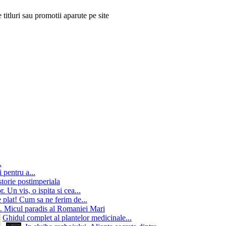
 titluri sau promotii aparute pe site
.
 pentru a...
storie postimperiala
 Un vis, o ispita si cea...
 plat! Cum sa ne ferim de...
. Micul paradis al Romaniei Mari
Ghidul complet al plantelor medicinale...