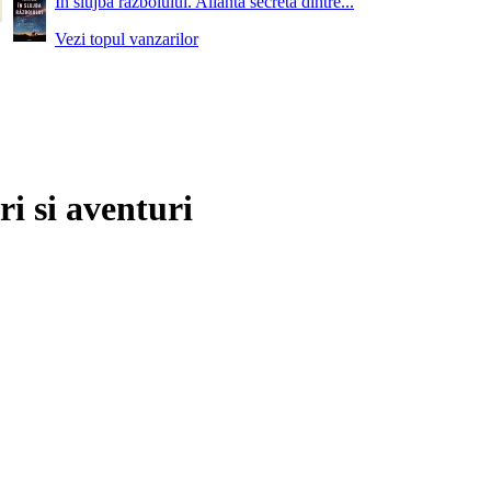
In slujba razboiului. Alianta secreta dintre...
Vezi topul vanzarilor
ri si aventuri