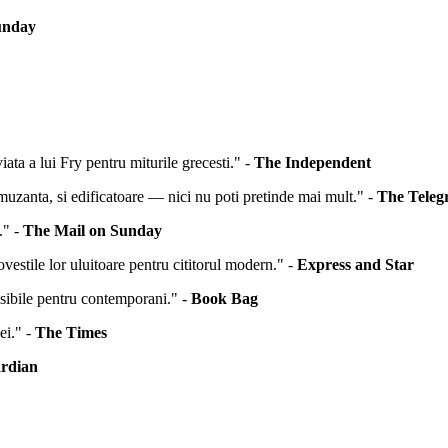
unday
viata a lui Fry pentru miturile grecesti." -
The Independent
uzanta, si edificatoare — nici nu poti pretinde mai mult." -
The Teleg
." -
The Mail on Sunday
ovestile lor uluitoare pentru cititorul modern." -
Express and Star
esibile pentru contemporani." -
Book Bag
ei." -
The Times
rdian