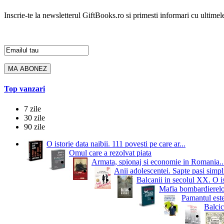
Inscrie-te la newsletterul GiftBooks.ro si primesti informari cu ultimele
Top vanzari
7 zile
30 zile
90 zile
O istorie data naibii. 111 povesti pe care ar...
Omul care a rezolvat piata
Armata, spionaj si economie in Romania..
Anii adolescentei. Sapte pasi simpli
Balcanii in secolul XX. O i
Mafia bombardierelor.
Pamantul este
Balcic