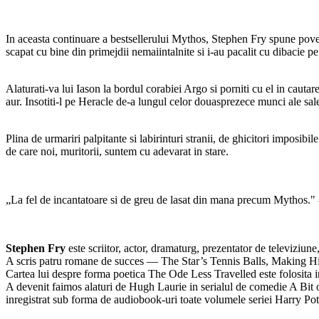
In aceasta continuare a bestsellerului Mythos, Stephen Fry spune povest
scapat cu bine din primejdii nemaiintalnite si i-au pacalit cu dibacie pe 
Alaturati-va lui Iason la bordul corabiei Argo si porniti cu el in cauta
aur. Insotiti-l pe Heracle de-a lungul celor douasprezece munci ale sa
Plina de urmariri palpitante si labirinturi stranii, de ghicitori imposibi
de care noi, muritorii, suntem cu adevarat in stare.
„La fel de incantatoare si de greu de lasat din mana precum Mythos."
Stephen Fry
este scriitor, actor, dramaturg, prezentator de televiziune,
A scris patru romane de succes — The Star’s Tennis Balls, Making H
Cartea lui despre forma poetica The Ode Less Travelled este folosita in 
A devenit faimos alaturi de Hugh Laurie in serialul de comedie A Bit of
inregistrat sub forma de audiobook-uri toate volumele seriei Harry Pot