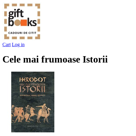
Cart
Log in
Cele mai frumoase Istorii