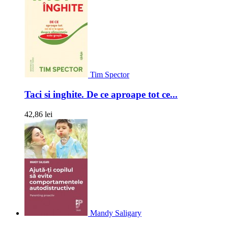
Tim Spector
Taci si inghite. De ce aproape tot ce...
42,86 lei
Mandy Saligary