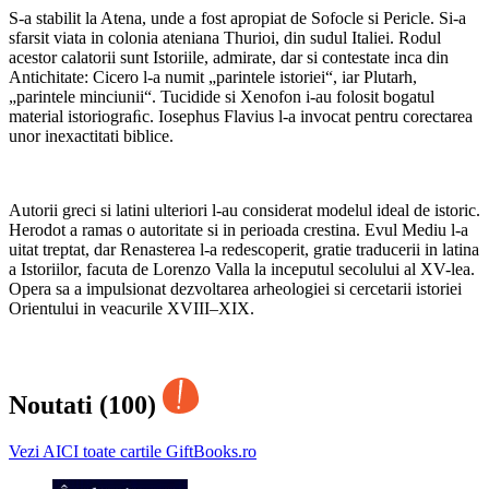
S-a stabilit la Atena, unde a fost apropiat de Sofocle si Pericle. Si-a
sfarsit viata in colonia ateniana Thurioi, din sudul Italiei. Rodul
acestor calatorii sunt Istoriile, admirate, dar si contestate inca din
Antichitate: Cicero l-a numit „parintele istoriei“, iar Plutarh,
„parintele minciunii“. Tucidide si Xenofon i-au folosit bogatul
material istoriograﬁc. Iosephus Flavius l-a invocat pentru corectarea
unor inexactitati biblice.
Autorii greci si latini ulteriori l-au considerat modelul ideal de istoric.
Herodot a ramas o autoritate si in perioada crestina. Evul Mediu l-a
uitat treptat, dar Renasterea l-a redescoperit, gratie traducerii in latina
a Istoriilor, facuta de Lorenzo Valla la inceputul secolului al XV-lea.
Opera sa a impulsionat dezvoltarea arheologiei si cercetarii istoriei
Orientului in veacurile XVIII–XIX.
Noutati (100)
Vezi AICI toate cartile GiftBooks.ro