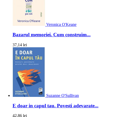
Veronica O'Keane
Bazarul memoriei. Cum construim...
37,14 lei
Suzanne O'Sullivan
E doar in capul tau. Povesti adevarate...
42,86 lei