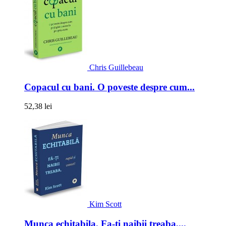
Chris Guillebeau
Copacul cu bani. O poveste despre cum...
52,38 lei
Kim Scott
Munca echitabila. Fa-ti naibii treaba,...