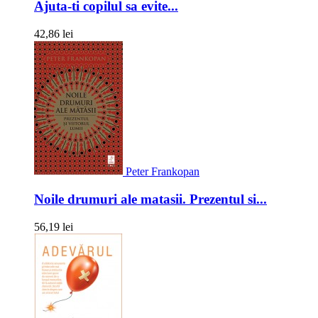
Ajuta-ti copilul sa evite...
42,86 lei
Peter Frankopan
Noile drumuri ale matasii. Prezentul si...
56,19 lei