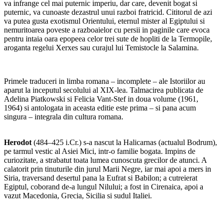
va infrange cel mai puternic imperiu, dar care, devenit bogat si
puternic, va cunoaste dezastrul unui razboi fratricid. Cititorul de azi
va putea gusta exotismul Orientului, eternul mister al Egiptului si
nemuritoarea poveste a razboaielor cu persii in paginile care evoca
pentru intaia oara epopeea celor trei sute de hopliti de la Termopile,
aroganta regelui Xerxes sau curajul lui Temistocle la Salamina.
Primele traduceri in limba romana – incomplete – ale Istoriilor au
aparut la inceputul secolului al XIX-lea. Talmacirea publicata de
Adelina Piatkowski si Felicia Vant-Stef in doua volume (1961,
1964) si antologata in aceasta editie este prima – si pana acum
singura – integrala din cultura romana.
Herodot
(484–425 i.Cr.) s-a nascut la Halicarnas (actualul Bodrum),
pe tarmul vestic al Asiei Mici, intr-o familie bogata. Impins de
curiozitate, a strabatut toata lumea cunoscuta grecilor de atunci. A
calatorit prin tinuturile din jurul Marii Negre, iar mai apoi a mers in
Siria, traversand desertul pana la Eufrat si Babilon; a cutreierat
Egiptul, coborand de-a lungul Nilului; a fost in Cirenaica, apoi a
vazut Macedonia, Grecia, Sicilia si sudul Italiei.