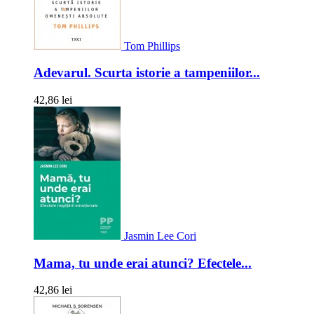
Tom Phillips
Adevarul. Scurta istorie a tampeniilor...
42,86 lei
Jasmin Lee Cori
Mama, tu unde erai atunci? Efectele...
42,86 lei