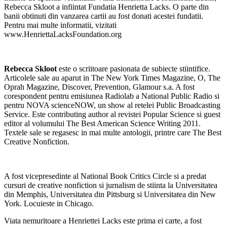
Rebecca Skloot a infiintat Fundatia Henrietta Lacks. O parte din
banii obtinuti din vanzarea cartii au fost donati acestei fundatii.
Pentru mai multe informatii, vizitati
www.HenriettaLacksFoundation.org
Rebecca Skloot
este o scriitoare pasionata de subiecte stiintifice.
Articolele sale au aparut in The New York Times Magazine, O, The
Oprah Magazine, Discover, Prevention, Glamour s.a. A fost
corespondent pentru emisiunea Radiolab a National Public Radio si
pentru NOVA scienceNOW, un show al retelei Public Broadcasting
Service. Este contributing author al revistei Popular Science si guest
editor al volumului The Best American Science Writing 2011.
Textele sale se regasesc in mai multe antologii, printre care The Best
Creative Nonfiction.
A fost vicepresedinte al National Book Critics Circle si a predat
cursuri de creative nonfiction si jurnalism de stiinta la Universitatea
din Memphis, Universitatea din Pittsburg si Universitatea din New
York. Locuieste in Chicago.
Viata nemuritoare a Henriettei Lacks este prima ei carte, a fost