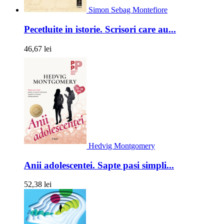
Simon Sebag Montefiore
Pecetluite in istorie. Scrisori care au...
46,67 lei
Hedvig Montgomery
Anii adolescentei. Sapte pasi simpli...
52,38 lei