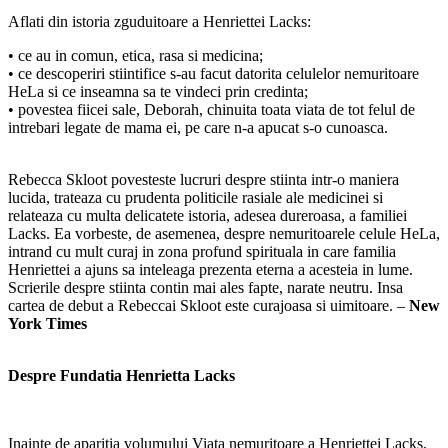
Aflati din istoria zguduitoare a Henriettei Lacks:
• ce au in comun, etica, rasa si medicina;
• ce descoperiri stiintifice s-au facut datorita celulelor nemuritoare
HeLa si ce inseamna sa te vindeci prin credinta;
• povestea fiicei sale, Deborah, chinuita toata viata de tot felul de
intrebari legate de mama ei, pe care n-a apucat s-o cunoasca.
Rebecca Skloot povesteste lucruri despre stiinta intr-o maniera
lucida, trateaza cu prudenta politicile rasiale ale medicinei si
relateaza cu multa delicatete istoria, adesea dureroasa, a familiei
Lacks. Ea vorbeste, de asemenea, despre nemuritoarele celule HeLa,
intrand cu mult curaj in zona profund spirituala in care familia
Henriettei a ajuns sa inteleaga prezenta eterna a acesteia in lume.
Scrierile despre stiinta contin mai ales fapte, narate neutru. Insa
cartea de debut a Rebeccai Skloot este curajoasa si uimitoare. –
New
York Times
Despre Fundatia Henrietta Lacks
Inainte de aparitia volumului Viata nemuritoare a Henriettei Lacks,