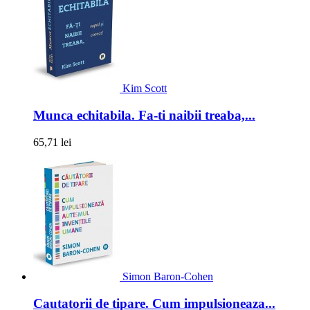
Kim Scott
Munca echitabila. Fa-ti naibii treaba,...
65,71 lei
Simon Baron-Cohen
Cautatorii de tipare. Cum impulsioneaza...