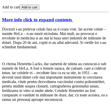
Add to cart
Add to cart
More info
click to expand contents
Doctorii i-au prelevat celule fara sa ii ceara voie. Iar aceste celule –
numite HeLa – n-au murit niciodata. Mai mult, au provocat o
revolutie in medicina si au stat la baza unei industrii de milioane de
dolari. Dupa 20 de ani, copiii ei au aflat adevarul. Si vietile lor s-au
schimbat fundamental.
O chema Henrietta Lacks, dar oamenii de stiinta au cunoscut-o sub
numele de HeLa. A fost o femeie saraca, de culoare, care a cultivat
tutun, iar celulele ei – recoltate fara ca ea sa stie, in 1951 – au
devenit unul dintre cele mai importante instrumente in cercetarea
medicala, vitale pentru dezvoltarea vaccinului contra poliomielitei,
pentru studiile asupra clonarii, cartografierea genomului uman,
fertilizarea in vitro si multe altele. Celulele Henriettei au fost
cumparate si vandute in milioane de doze, dar, cu toate acestea, ea a
ramas un personaj aproape necunoscut.