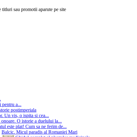
 titluri sau promotii aparute pe site
.
 pentru a...
storie postimperiala
 Un vis, o ispita si cea...
onoare. O istorie a duelului la...
ul este plat! Cum sa ne ferim de...
Balcic. Micul paradis al Romaniei Mari