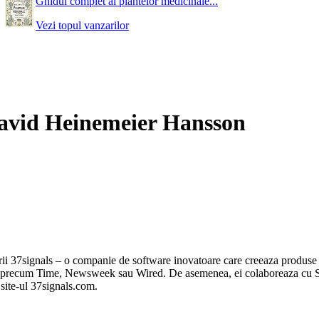
Ghidul complet al plantelor medicinale...
Vezi topul vanzarilor
 David Heinemeier Hansson
s – o companie de software inovatoare care creeaza produse folosi
e precum Time, Newsweek sau Wired. De asemenea, ei colaboreaza cu Sign
site-ul 37signals.com.