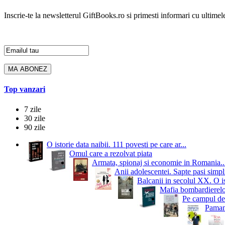
Inscrie-te la newsletterul GiftBooks.ro si primesti informari cu ultimele
Top vanzari
7 zile
30 zile
90 zile
O istorie data naibii. 111 povesti pe care ar...
Omul care a rezolvat piata
Armata, spionaj si economie in Romania..
Anii adolescentei. Sapte pasi simpli
Balcanii in secolul XX. O i
Mafia bombardierelor.
Pe campul de 
Pamant