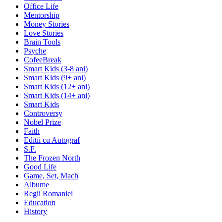
Office Life
Mentorship
Money Stories
Love Stories
Brain Tools
Psyche
CofeeBreak
Smart Kids (3-8 ani)
Smart Kids (9+ ani)
Smart Kids (12+ ani)
Smart Kids (14+ ani)
Smart Kids
Controversy
Nobel Prize
Faith
Editii cu Autograf
S.F.
The Frozen North
Good Life
Game, Set, Mach
Albume
Regii Romaniei
Education
History