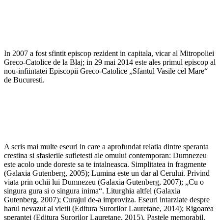
In 2007 a fost sfintit episcop rezident in capitala, vicar al Mitropoliei
Greco-Catolice de la Blaj; in 29 mai 2014 este ales primul episcop al
nou-infiintatei Episcopii Greco-Catolice „Sfantul Vasile cel Mare“
de Bucuresti.
A scris mai multe eseuri in care a aprofundat relatia dintre speranta
crestina si sfasierile sufletesti ale omului contemporan: Dumnezeu
este acolo unde doreste sa te intalneasca. Simplitatea in fragmente
(Galaxia Gutenberg, 2005); Lumina este un dar al Cerului. Privind
viata prin ochii lui Dumnezeu (Galaxia Gutenberg, 2007); „Cu o
singura gura si o singura inima“. Liturghia altfel (Galaxia
Gutenberg, 2007); Curajul de-a improviza. Eseuri intarziate despre
harul nevazut al vietii (Editura Surorilor Lauretane, 2014); Rigoarea
sperantei (Editura Surorilor Lauretane, 2015), Pastele memorabil.