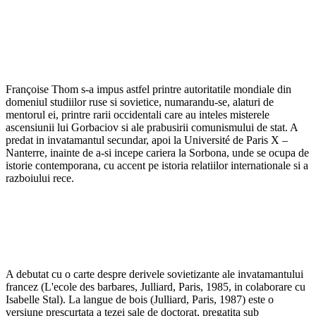
Françoise Thom s-a impus astfel printre autoritatile mondiale din
domeniul studiilor ruse si sovietice, numarandu-se, alaturi de
mentorul ei, printre rarii occidentali care au inteles misterele
ascensiunii lui Gorbaciov si ale prabusirii comunismului de stat. A
predat in invatamantul secundar, apoi la Université de Paris X –
Nanterre, inainte de a-si incepe cariera la Sorbona, unde se ocupa de
istorie contemporana, cu accent pe istoria relatiilor internationale si a
razboiului rece.
A debutat cu o carte despre derivele sovietizante ale invatamantului
francez (L'ecole des barbares, Julliard, Paris, 1985, in colaborare cu
Isabelle Stal). La langue de bois (Julliard, Paris, 1987) este o
versiune prescurtata a tezei sale de doctorat, pregatita sub