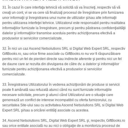
31. În cazul în care interfaţa tehnică vă solicită să va înscrieţi, respectiv să vă
creaţi un cont, vi se va cere să finalizaţi procesul de înregistrare prin furnizarea
unor informaţii şi înregistrarea unui nume de utilizator şi/sau alte informaţii
pentru utilizarea interfeţei tehnice. Utilizatorul este responsabil pentru realitatea
informaţiilor furnizate la înregistrare, precum şi pentru păstrarea confidenţialităţii
datelor şi informaţiilor transmise acestuia pentru achiziţionarea efectivă a
produselor si serviciilor comercializate.
32. În nici un caz Ascend Netsolutions SRL si Digital Web Expert SRL, respectiv
GiftBooks.ro, sau orice firme asociate cu GiftBooks.ro nu vor fi răspunzătoare
pentru nici un fel de pierderi directe sau indirecte aferente şi pentru nici un fel
de daune care ar rezulta din divulgarea de către dv. a datelor şi informaţiilor
furnizate pentru achiziţionarea efectivă a produselor si serviciilor
comercializate.
33. Înregistrarea Utilizatorului în vederea achiziţionării de produse si servicii
poate fi amânată sau refuzată atunci când nu sunt furnizate informaţiile
necesare solicitate, precum şi atunci când Utilizatorul are o situaţie care
generează un conflict de interese incompatibil cu oferta furnizorului, cu
securitatea Site-ului sau cu activitatea Ascend Netsolutions SRL si Digital Web
Expert SRL şi/sau a oricărei entităţi asociate cu acestea.
34. Ascend Netsolutions SRL, Digital Web Expert SRL şi, respectiv, GiftBooks.ro
sau orice entitate asociată nu au nici o obligaţie de a monitoriza procesul de