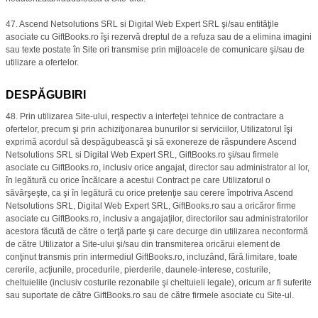
47. Ascend Netsolutions SRL si Digital Web Expert SRL şi/sau entităţile
asociate cu GiftBooks.ro îşi rezervă dreptul de a refuza sau de a elimina imagini
sau texte postate în Site ori transmise prin mijloacele de comunicare şi/sau de
utilizare a ofertelor.
DESPĂGUBIRI
48. Prin utilizarea Site-ului, respectiv a interfeţei tehnice de contractare a
ofertelor, precum şi prin achiziţionarea bunurilor si serviciilor, Utilizatorul îşi
exprimă acordul să despăgubească şi să exonereze de răspundere Ascend
Netsolutions SRL si Digital Web Expert SRL, GiftBooks.ro şi/sau firmele
asociate cu GiftBooks.ro, inclusiv orice angajat, director sau administrator al lor,
în legătură cu orice încălcare a acestui Contract pe care Utilizatorul o
săvârşeşte, ca şi în legătură cu orice pretenţie sau cerere împotriva Ascend
Netsolutions SRL, Digital Web Expert SRL, GiftBooks.ro sau a oricăror firme
asociate cu GiftBooks.ro, inclusiv a angajaţilor, directorilor sau administratorilor
acestora făcută de către o terţă parte şi care decurge din utilizarea neconformă
de către Utilizator a Site-ului şi/sau din transmiterea oricărui element de
conţinut transmis prin intermediul GiftBooks.ro, incluzând, fără limitare, toate
cererile, acţiunile, procedurile, pierderile, daunele-interese, costurile,
cheltuielile (inclusiv costurile rezonabile şi cheltuieli legale), oricum ar fi suferite
sau suportate de către GiftBooks.ro sau de către firmele asociate cu Site-ul.