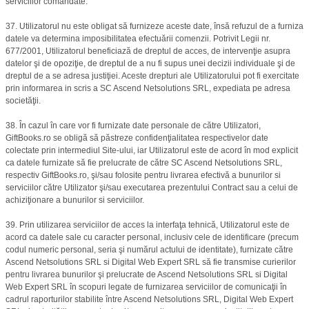
serviciilor comandate.
37. Utilizatorul nu este obligat să furnizeze aceste date, însă refuzul de a furniza
datele va determina imposibilitatea efectuării comenzii. Potrivit Legii nr.
677/2001, Utilizatorul beneficiază de dreptul de acces, de intervenţie asupra
datelor şi de opoziţie, de dreptul de a nu fi supus unei decizii individuale şi de
dreptul de a se adresa justiţiei. Aceste drepturi ale Utilizatorului pot fi exercitate
prin informarea in scris a SC Ascend Netsolutions SRL, expediata pe adresa
societăţii.
38. În cazul în care vor fi furnizate date personale de către Utilizatori,
GiftBooks.ro se obligă să păstreze confidenţialitatea respectivelor date
colectate prin intermediul Site-ului, iar Utilizatorul este de acord în mod explicit
ca datele furnizate să fie prelucrate de către SC Ascend Netsolutions SRL,
respectiv GiftBooks.ro, şi/sau folosite pentru livrarea efectivă a bunurilor si
serviciilor către Utilizator şi/sau executarea prezentului Contract sau a celui de
achiziţionare a bunurilor si serviciilor.
39. Prin utilizarea serviciilor de acces la interfaţa tehnică, Utilizatorul este de
acord ca datele sale cu caracter personal, inclusiv cele de identificare (precum
codul numeric personal, seria şi numărul actului de identitate), furnizate către
Ascend Netsolutions SRL si Digital Web Expert SRL să fie transmise curierilor
pentru livrarea bunurilor şi prelucrate de Ascend Netsolutions SRL si Digital
Web Expert SRL în scopuri legate de furnizarea serviciilor de comunicaţii în
cadrul raporturilor stabilite între Ascend Netsolutions SRL, Digital Web Expert