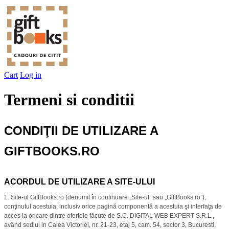
Cart
Log in
Termeni si conditii
CONDIŢII DE UTILIZARE A
GIFTBOOKS.RO
ACORDUL DE UTILIZARE A SITE-ULUI
1. Site-ul GiftBooks.ro (denumit în continuare „Site-ul” sau „GiftBooks.ro”),
conţinutul acestuia, inclusiv orice pagină componentă a acestuia şi interfaţa de
acces la oricare dintre ofertele făcute de S.C. DIGITAL WEB EXPERT S.R.L.,
având sediul in Calea Victoriei, nr. 21-23, etaj 5, cam. 54, sector 3, Bucuresti,