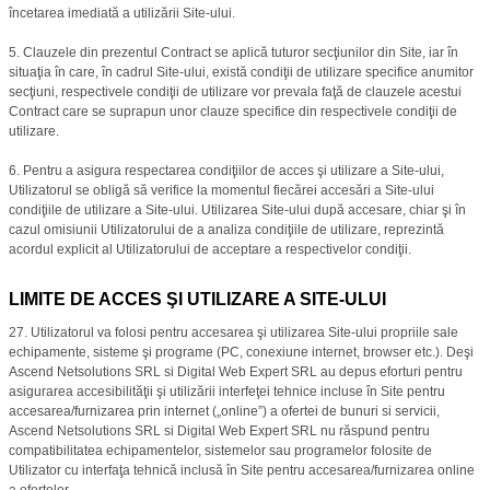
încetarea imediată a utilizării Site-ului.
5. Clauzele din prezentul Contract se aplică tuturor secţiunilor din Site, iar în
situaţia în care, în cadrul Site-ului, există condiţii de utilizare specifice anumitor
secţiuni, respectivele condiţii de utilizare vor prevala faţă de clauzele acestui
Contract care se suprapun unor clauze specifice din respectivele condiţii de
utilizare.
6. Pentru a asigura respectarea condiţiilor de acces şi utilizare a Site-ului,
Utilizatorul se obligă să verifice la momentul fiecărei accesări a Site-ului
condiţiile de utilizare a Site-ului. Utilizarea Site-ului după accesare, chiar şi în
cazul omisiunii Utilizatorului de a analiza condiţiile de utilizare, reprezintă
acordul explicit al Utilizatorului de acceptare a respectivelor condiţii.
LIMITE DE ACCES ŞI UTILIZARE A SITE-ULUI
27. Utilizatorul va folosi pentru accesarea şi utilizarea Site-ului propriile sale
echipamente, sisteme şi programe (PC, conexiune internet, browser etc.). Deşi
Ascend Netsolutions SRL si Digital Web Expert SRL au depus eforturi pentru
asigurarea accesibilităţii şi utilizării interfeţei tehnice incluse în Site pentru
accesarea/furnizarea prin internet („online”) a ofertei de bunuri si servicii,
Ascend Netsolutions SRL si Digital Web Expert SRL nu răspund pentru
compatibilitatea echipamentelor, sistemelor sau programelor folosite de
Utilizator cu interfaţa tehnică inclusă în Site pentru accesarea/furnizarea online
a ofertelor.