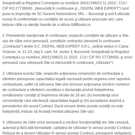
înregistrată la Registrul Comerţului cu numărul J40/11398/23.11.2010 , CUI /
CIF RO 27738000 , (denumită în continuare şi „ DIGITAL WEB EXPERT”) sunt
puse la dispoziţie de SC Ascend Netsolutions SRL – Bucureşti şi pot fi utilizate
numai în conformitate cu condiţiile de acces şi utilizare precizate aici, care
trebuie citite cu atenţie înainte de a utiliza GiftBooks.ro.
2. Prevederile menţionate în continuare, respectiv condiţiile de utilizare a Site-
ului de către orice persoană, constituie contractul (denumit în continuare
„Contractul”) dintre S.C. DIGITAL WEB EXPERT S.R.L., având sediul in Calea
Victoriei, nr. 21-23, etaj 5, cam. 54, sector 3, Bucuresti, înregistrată la Registrul
Comerţului cu numărul J40/11398/23.11.2010 , CUI / CIF RO 27738000, şi orice
persoană care utilizează Site-ul (denumită în continuare „Utilizator”).
3. Utilizarea acestui Site, respectiv acţionarea comenzilor de contractare a
ofertelor presupune capacitatea legală necesară pentru legarea unor raporturi
contractuale, astfel că utilizarea Site-ului (inclusiv acţionarea oricăror comenzi
de contractare a ofertelor) constituie o declaraţie privind îndeplinirea
următoarelor condiţii (i) împlinirea vârstei de 18 ani; (ii) inexistenţa unor
circumstanţe care afectează capacitatea legală şi (iii) acceptarea deplină a
prevederilor din acest Contract. Dacă oricare dintre aceste condiţii nu este
îndeplinită, trebuie să încetaţi imediat utilizarea Site-ului.
4. Utilizarea de către orice persoană a oricăror funcţionalităţi din Site creează,
automat şi fără altă formalitate, calitatea de Utilizator în sensul acestui Contract.
Refuzul de a deveni Utilizator în sensul acestui Contract, presupune obligatoriu