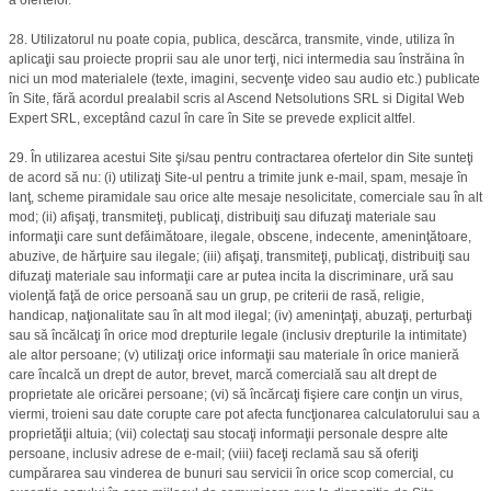
28. Utilizatorul nu poate copia, publica, descărca, transmite, vinde, utiliza în
aplicaţii sau proiecte proprii sau ale unor terţi, nici intermedia sau înstrăina în
nici un mod materialele (texte, imagini, secvenţe video sau audio etc.) publicate
în Site, fără acordul prealabil scris al Ascend Netsolutions SRL si Digital Web
Expert SRL, exceptând cazul în care în Site se prevede explicit altfel.
29. În utilizarea acestui Site şi/sau pentru contractarea ofertelor din Site sunteţi
de acord să nu: (i) utilizaţi Site-ul pentru a trimite junk e-mail, spam, mesaje în
lanţ, scheme piramidale sau orice alte mesaje nesolicitate, comerciale sau în alt
mod; (ii) afişaţi, transmiteţi, publicaţi, distribuiţi sau difuzaţi materiale sau
informaţii care sunt defăimătoare, ilegale, obscene, indecente, ameninţătoare,
abuzive, de hărţuire sau ilegale; (iii) afişaţi, transmiteţi, publicaţi, distribuiţi sau
difuzaţi materiale sau informaţii care ar putea incita la discriminare, ură sau
violenţă faţă de orice persoană sau un grup, pe criterii de rasă, religie,
handicap, naţionalitate sau în alt mod ilegal; (iv) ameninţaţi, abuzaţi, perturbaţi
sau să încălcaţi în orice mod drepturile legale (inclusiv drepturile la intimitate)
ale altor persoane; (v) utilizaţi orice informaţii sau materiale în orice manieră
care încalcă un drept de autor, brevet, marcă comercială sau alt drept de
proprietate ale oricărei persoane; (vi) să încărcaţi fişiere care conţin un virus,
viermi, troieni sau date corupte care pot afecta funcţionarea calculatorului sau a
proprietăţii altuia; (vii) colectaţi sau stocaţi informaţii personale despre alte
persoane, inclusiv adrese de e-mail; (viii) faceţi reclamă sau să oferiţi
cumpărarea sau vinderea de bunuri sau servicii în orice scop comercial, cu