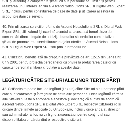
SRL şi autorităţile competente şi/sau cu alte persoane sau instituţii pentru
realizarea unui interes legitim al Ascend Netsolutions SRL si Digital Web Expert
SRL, inclusiv pentru constituirea de baze de date şi utilizarea acestora în
scopul prestării de servicii.
40. Prin utilizarea serviciilor oferite de Ascend Netsolutions SRL si Digital Web
Expert SRL, Utilizatorul îşi exprimă acordul ca acesta să beneficieze de
comunicări directe legate de achiziţia bunurilor si serviciilor comercializate
şi/sau de promovare a serviciilor/avantajelor oferite de Ascend Netsolutions
SRL si Digital Web Expert SRL sau prin intermediul lor.
41. Utilizatorul beneficiază de drepturile prevăzute de art. 12-15 din Legea nr.
677/ 2001 pentru protecţia persoanelor cu privire la prelucrarea datelor cu
caracter personal şi libera circulaţie a acestor date.
LEGĂTURI CĂTRE SITE-URI ALE UNOR TERŢE PĂRŢI
42. GiftBooks.ro poate include legături (link-uri) către Site-uri ale unor terţe părţi
care sunt controlate şi întreţinute de către alte persoane. Orice legătură către/la
alte Site-uri nu este o aprobare a acestora şi declaraţi că sunteţi de acord că
Ascend Netsolutions SRL si Digital Web Expert SRL, respectiv GiftBooks.ro şi
oricare dintre firmele asociate cu GiftBooks.ro, inclusiv orice angajat, director
sau administrator al lor, nu va fi ţinut răspunzător pentru conţinutul sau
disponibilitatea oricăruia dintre respectivele site-uri.