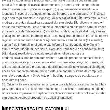
excepţia cazului în care mijlocul de comunicare pus la dispoziţie de Site
permite în mod specific astfel de comunicări şi numai pentru categoria de
servicii şi/sau bunuri prevăzută explicit; (ix) vă prezentaţi ca având o altă
identitate în scopul de a înşela ori induce în eroare alte persoane; (x) încălcaţi
legile sau regulamentele în vigoare; (xi) accesaţi/utilizaţi Site-ul/ofertele în orice
mod care ar putea dezactiva, suprasolicita sau afecta Site-ul/contractarea ori
derularea ofertelor sau care ar duce la interferenţa cu altă parte care utilizează
şi beneficiază de Site/oferte; (xii) afişaţi, transmiteţi, publicaţi, distribuiţi sau să
difuzaţi materiale sau informaţii pe care nu aveţi dreptul de a le transmite potrivit
legii sau unui contract ori unei relaţii contractuale sau fiduciare (de mandat),
cum ar fi de informaţii privilegiate sau informaţii confidenţiale dezvăluite în
cursul raporturilor de muncă sau al executării unui acord de confidenţialitate;
(xiii) alteraţi rezultatele de evaluare ori sistemul de evaluare a
ofertanţilor/Utilizatorilor prin autoevaluare sau alte procedee cu efect similar,
precum evaluarea pozitivă a unui ofertant cu care aveţi relaţii de rudenie, de
afiliere sau altele care presupun o decizie interesată; (xiv) încercaţi să obţineţi
acces neautorizat la oricare dintre oferte, alte conturi, sisteme de computere
sau reţele conectate la Site/oferte prin hacking, spargere de parola sau prin
orice alte mijloace.
30. Orice încălcare a acestor limitări poate duce la blocarea accesului la Site a
Utilizatorului şi/sau la suspendarea contului de utilizator, precum şi, după caz,
la sesizarea organelor în drept pentru aplicarea sancţiunilor contravenţionale
sau penale. Aceleaşi prevederi se aplică şi tentativei.
ÎNREGISTRAREA UTILIZATORULUI