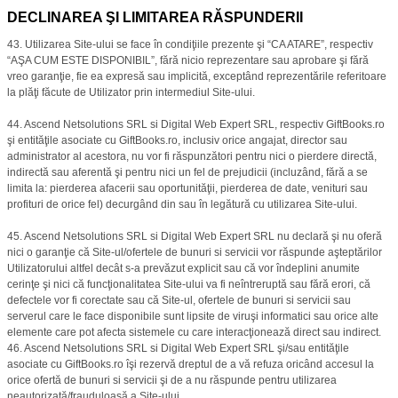
DECLINAREA ŞI LIMITAREA RĂSPUNDERII
43. Utilizarea Site-ului se face în condiţiile prezente şi “CA ATARE”, respectiv
“AŞA CUM ESTE DISPONIBIL”, fără nicio reprezentare sau aprobare şi fără
vreo garanţie, fie ea expresă sau implicită, exceptând reprezentările referitoare
la plăţi făcute de Utilizator prin intermediul Site-ului.
44. Ascend Netsolutions SRL si Digital Web Expert SRL, respectiv GiftBooks.ro
şi entităţile asociate cu GiftBooks.ro, inclusiv orice angajat, director sau
administrator al acestora, nu vor fi răspunzători pentru nici o pierdere directă,
indirectă sau aferentă şi pentru nici un fel de prejudicii (incluzând, fără a se
limita la: pierderea afacerii sau oportunităţii, pierderea de date, venituri sau
profituri de orice fel) decurgând din sau în legătură cu utilizarea Site-ului.
45. Ascend Netsolutions SRL si Digital Web Expert SRL nu declară şi nu oferă
nici o garanţie că Site-ul/ofertele de bunuri si servicii vor răspunde aşteptărilor
Utilizatorului altfel decât s-a prevăzut explicit sau că vor îndeplini anumite
cerinţe şi nici că funcţionalitatea Site-ului va fi neîntreruptă sau fără erori, că
defectele vor fi corectate sau că Site-ul, ofertele de bunuri si servicii sau
serverul care le face disponibile sunt lipsite de viruşi informatici sau orice alte
elemente care pot afecta sistemele cu care interacţionează direct sau indirect.
46. Ascend Netsolutions SRL si Digital Web Expert SRL şi/sau entităţile
asociate cu GiftBooks.ro îşi rezervă dreptul de a vă refuza oricând accesul la
orice ofertă de bunuri si servicii şi de a nu răspunde pentru utilizarea
neautorizată/frauduloasă a Site-ului.