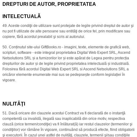
DREPTURI DE AUTOR, PROPRIETATEA
INTELECTUALĂ
49. Aceste condiţii de utilizare sunt protejate de legile privind dreptul de autor şi
nu pot fi utilizate de alte persoane sau entităţi de orice fel, prin modificare sau
copiere, fără acordul prealabil şi scris al autorului.
50.
Conținutul site-ului GiftBooks.ro - imagini, texte, elemente de grafică web,
scripturi, software - este integral proprietatea Digital Web Expert SRL, Ascend
Netsolutions SRL și a furnizorilor lor și este apărat de Legea pentru protecția
drepturilor de autor și de legile privind proprietatea intelectuală și industrială.
Folosirea fără acordul Digital Web Expert SRL si Ascend Netsolutions SRL a
oricăror elemente enumerate mai sus se pedepsește conform legislației în
vigoare.
NULITĂŢI
51. Dacă oricare din clauzele acestui Contract va fi declarată de o instanţă
competentă ca invalidă, ilegală sau inaplicabilă din orice motiv, respectiva
clauză (orice termen/condiţie) va fi înlăturat(ă) iar restul clauzelor (termenilor şi
condiţiilor) vor rămâne în vigoare, continuând să producă efecte, fiind obligatorii
şi executorii. În cazul unei astfel de nulităţi, clauzele, termenii şi/sau condiţiile