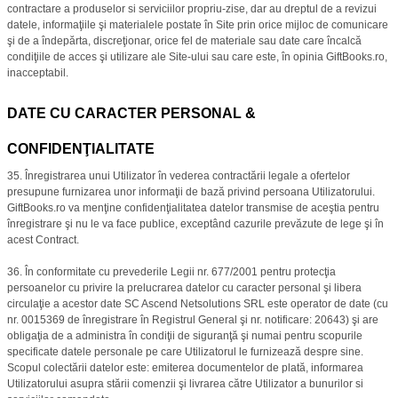
contractare a produselor si serviciilor propriu-zise, dar au dreptul de a revizui
datele, informaţiile şi materialele postate în Site prin orice mijloc de comunicare
şi de a îndepărta, discreţionar, orice fel de materiale sau date care încalcă
condiţiile de acces şi utilizare ale Site-ului sau care este, în opinia GiftBooks.ro,
inacceptabil.
DATE CU CARACTER PERSONAL &
CONFIDENŢIALITATE
35. Înregistrarea unui Utilizator în vederea contractării legale a ofertelor
presupune furnizarea unor informaţii de bază privind persoana Utilizatorului.
GiftBooks.ro va menţine confidenţialitatea datelor transmise de aceştia pentru
înregistrare şi nu le va face publice, exceptând cazurile prevăzute de lege şi în
acest Contract.
36. În conformitate cu prevederile Legii nr. 677/2001 pentru protecţia
persoanelor cu privire la prelucrarea datelor cu caracter personal şi libera
circulaţie a acestor date SC Ascend Netsolutions SRL este operator de date (cu
nr. 0015369 de înregistrare în Registrul General şi nr. notificare: 20643) şi are
obligaţia de a administra în condiţii de siguranţă şi numai pentru scopurile
specificate datele personale pe care Utilizatorul le furnizează despre sine.
Scopul colectării datelor este: emiterea documentelor de plată, informarea
Utilizatorului asupra stării comenzii şi livrarea către Utilizator a bunurilor si