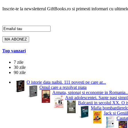
Inscrie-te la newsletterul GiftBooks.ro si primesti informari cu ultimele
Top vanzari
7 zile
30 zile
90 zile
O istorie data naibii. 111 povesti pe care ar...
Omul care a rezolvat piata
Armata, spionaj si economie in Romania..
Anii adolescentei. Sapte pasi simpli
Balcanii in secolul XX. O i
Mafia bombardierelor.
Jack si Geniil
Cautat