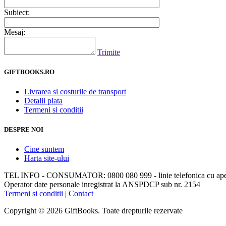
Subiect:
Mesaj:
Trimite
GIFTBOOKS.RO
Livrarea si costurile de transport
Detalii plata
Termeni si conditii
DESPRE NOI
Cine suntem
Harta site-ului
TEL INFO - CONSUMATOR: 0800 080 999 - linie telefonica cu apela
Operator date personale inregistrat la ANSPDCP sub nr. 2154
Termeni si conditii
|
Contact
Copyright © 2026 GiftBooks. Toate drepturile rezervate