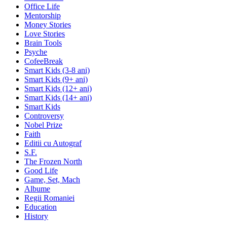
Office Life
Mentorship
Money Stories
Love Stories
Brain Tools
Psyche
CofeeBreak
Smart Kids (3-8 ani)
Smart Kids (9+ ani)
Smart Kids (12+ ani)
Smart Kids (14+ ani)
Smart Kids
Controversy
Nobel Prize
Faith
Editii cu Autograf
S.F.
The Frozen North
Good Life
Game, Set, Mach
Albume
Regii Romaniei
Education
History