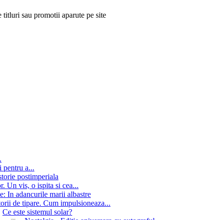
 titluri sau promotii aparute pe site
.
 pentru a...
storie postimperiala
 Un vis, o ispita si cea...
e: In adancurile marii albastre
orii de tipare. Cum impulsioneaza...
Ce este sistemul solar?