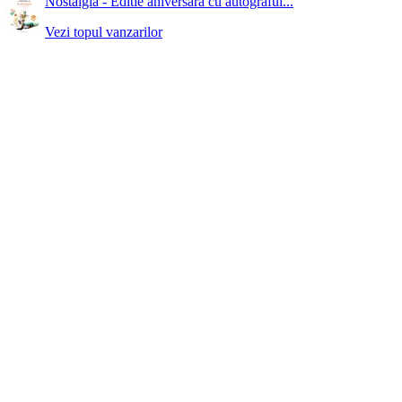
Nostalgia - Editie aniversara cu autograful...
Vezi topul vanzarilor