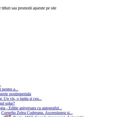
 titluri sau promotii aparute pe site
.
 pentru a...
storie postimperiala
 Un vis, o ispita si cea...
mul solar?
gia - Editie aniversara cu autograful...
Corneliu Zelea Codreanu. Ascensiunea si...