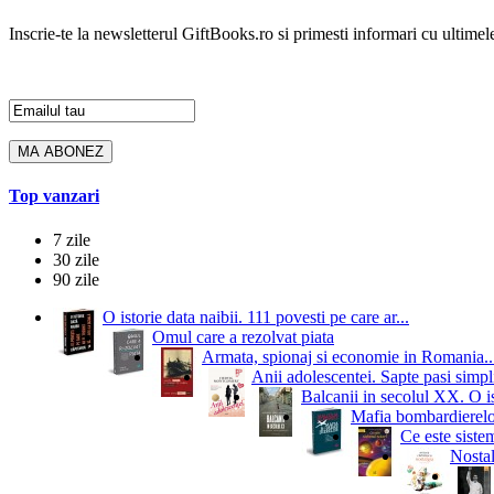
Inscrie-te la newsletterul GiftBooks.ro si primesti informari cu ultimele
Top vanzari
7 zile
30 zile
90 zile
O istorie data naibii. 111 povesti pe care ar...
Omul care a rezolvat piata
Armata, spionaj si economie in Romania..
Anii adolescentei. Sapte pasi simpli
Balcanii in secolul XX. O i
Mafia bombardierelor.
Ce este siste
Nostal