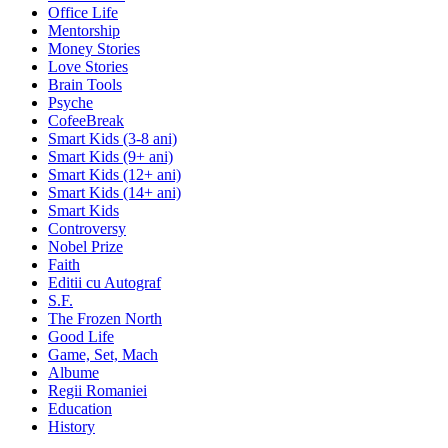
Office Life
Mentorship
Money Stories
Love Stories
Brain Tools
Psyche
CofeeBreak
Smart Kids (3-8 ani)
Smart Kids (9+ ani)
Smart Kids (12+ ani)
Smart Kids (14+ ani)
Smart Kids
Controversy
Nobel Prize
Faith
Editii cu Autograf
S.F.
The Frozen North
Good Life
Game, Set, Mach
Albume
Regii Romaniei
Education
History