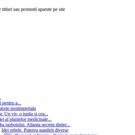
 titluri sau promotii aparute pe site
.
 pentru a...
storie postimperiala
 Un vis, o ispita si cea...
t al plantelor medicinale...
jba razboiului. Alianta secreta dintre...
Idei rebele. Puterea gandirii diverse