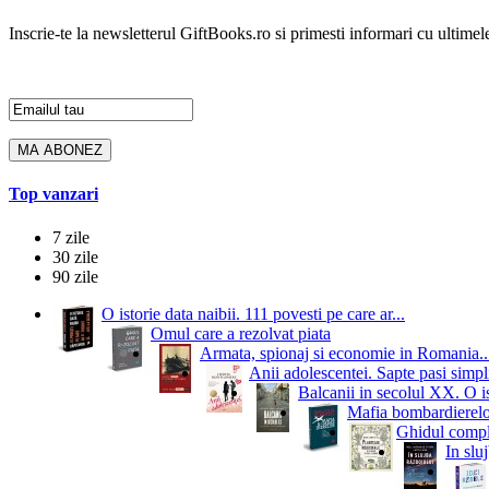
Inscrie-te la newsletterul GiftBooks.ro si primesti informari cu ultimele
Top vanzari
7 zile
30 zile
90 zile
O istorie data naibii. 111 povesti pe care ar...
Omul care a rezolvat piata
Armata, spionaj si economie in Romania..
Anii adolescentei. Sapte pasi simpli
Balcanii in secolul XX. O i
Mafia bombardierelor.
Ghidul comple
In slu