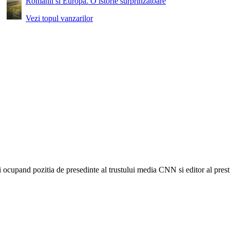
Romanii si Europa. O istorie surprinzatoare
Vezi topul vanzarilor
i ocupand pozitia de presedinte al trustului media CNN si editor al pres