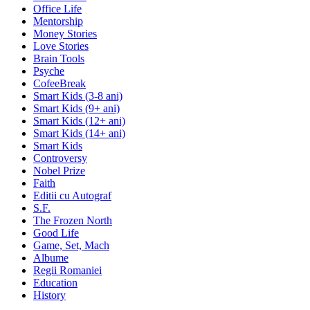
Office Life
Mentorship
Money Stories
Love Stories
Brain Tools
Psyche
CofeeBreak
Smart Kids (3-8 ani)
Smart Kids (9+ ani)
Smart Kids (12+ ani)
Smart Kids (14+ ani)
Smart Kids
Controversy
Nobel Prize
Faith
Editii cu Autograf
S.F.
The Frozen North
Good Life
Game, Set, Mach
Albume
Regii Romaniei
Education
History