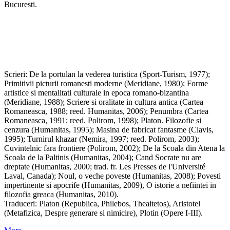
Bucuresti.
Scrieri: De la portulan la vederea turistica (Sport-Turism, 1977);
Primitivii picturii romanesti moderne (Meridiane, 1980); Forme
artistice si mentalitati culturale in epoca romano-bizantina
(Meridiane, 1988); Scriere si oralitate in cultura antica (Cartea
Romaneasca, 1988; reed. Humanitas, 2006); Penumbra (Cartea
Romaneasca, 1991; reed. Polirom, 1998); Platon. Filozofie si
cenzura (Humanitas, 1995); Masina de fabricat fantasme (Clavis,
1995); Turnirul khazar (Nemira, 1997; reed. Polirom, 2003);
Cuvintelnic fara frontiere (Polirom, 2002); De la Scoala din Atena la
Scoala de la Paltinis (Humanitas, 2004); Cand Socrate nu are
dreptate (Humanitas, 2000; trad. fr. Les Presses de l'Université
Laval, Canada); Noul, o veche poveste (Humanitas, 2008); Povesti
impertinente si apocrife (Humanitas, 2009), O istorie a nefiintei in
filozofia greaca (Humanitas, 2010).
Traduceri: Platon (Republica, Philebos, Theaitetos), Aristotel
(Metafizica, Despre generare si nimicire), Plotin (Opere I-III).