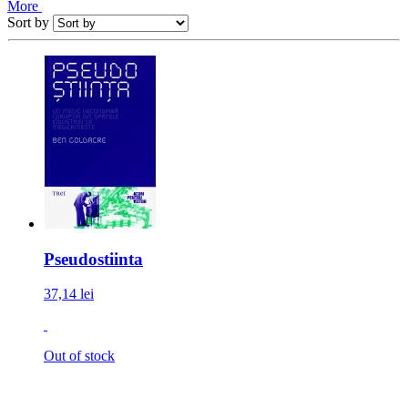
More
Sort by
Pseudostiinta
37,14 lei
Out of stock