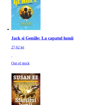
Jack si Geniile: La capatul lumii
27,62 lei
Out of stock