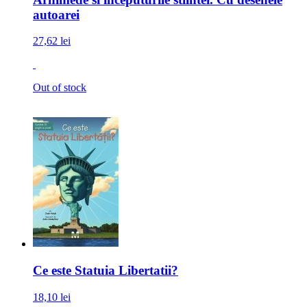
autoarei
27,62 lei
Out of stock
Ce este Statuia Libertatii?
18,10 lei