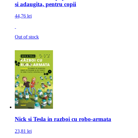
si adaugita, pentru copii
44,76 lei
Out of stock
Nick si Tesla in razboi cu robo-armata
23,81 lei