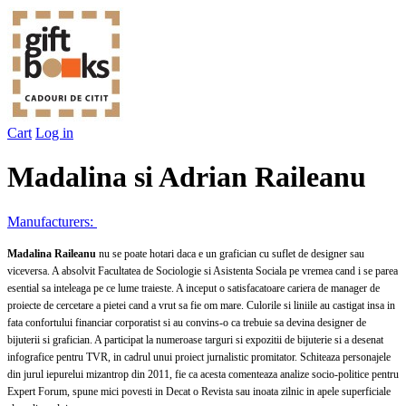
Cart
Log in
Madalina si Adrian Raileanu
Manufacturers:
Madalina Raileanu
nu se poate hotari daca e un grafician cu suflet de designer sau
viceversa. A absolvit Facultatea de Sociologie si Asistenta Sociala pe vremea cand i se parea
esential sa inteleaga pe ce lume traieste. A inceput o satisfacatoare cariera de manager de
proiecte de cercetare a pietei cand a vrut sa fie om mare. Culorile si liniile au castigat insa in
fata confortului financiar corporatist si au convins-o ca trebuie sa devina designer de
bijuterii si grafician. A participat la numeroase targuri si expozitii de bijuterie si a desenat
infografice pentru TVR, in cadrul unui proiect jurnalistic promitator. Schiteaza personajele
din jurul iepurelui mizantrop din 2011, fie ca acesta comenteaza analize socio-politice pentru
Expert Forum, spune mici povesti in Decat o Revista sau inoata zilnic in apele superficiale