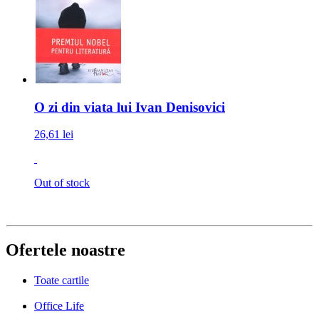
O zi din viata lui Ivan Denisovici
26,61 lei
Out of stock
Ofertele noastre
Toate cartile
Office Life