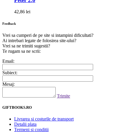
Peter 2.0
42,86 lei
Feedback
Vrei sa cumperi de pe site si intampini dificultati?
Ai intrebari legate de folosirea site-ului?
Vrei sa ne trimiti sugestii?
Te rugam sa ne scrii:
Email:
Subiect:
Mesaj:
Trimite
GIFTBOOKS.RO
Livrarea si costurile de transport
Detalii plata
Termeni si conditii