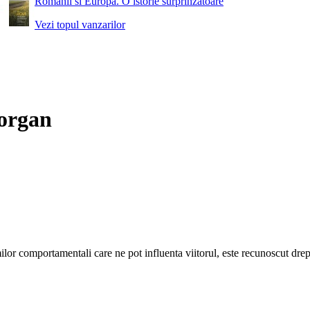
Romanii si Europa. O istorie surprinzatoare
Vezi topul vanzarilor
Morgan
ilor comportamentali care ne pot influenta viitorul, este recunoscut dre