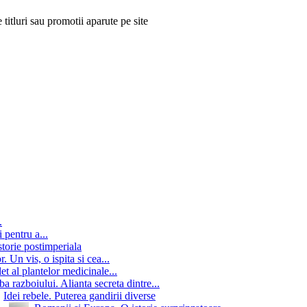
 titluri sau promotii aparute pe site
.
 pentru a...
storie postimperiala
 Un vis, o ispita si cea...
t al plantelor medicinale...
jba razboiului. Alianta secreta dintre...
Idei rebele. Puterea gandirii diverse