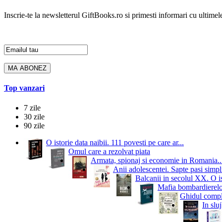
Inscrie-te la newsletterul GiftBooks.ro si primesti informari cu ultimele
Top vanzari
7 zile
30 zile
90 zile
O istorie data naibii. 111 povesti pe care ar...
Omul care a rezolvat piata
Armata, spionaj si economie in Romania..
Anii adolescentei. Sapte pasi simpli
Balcanii in secolul XX. O i
Mafia bombardierelor.
Ghidul comple
In slu