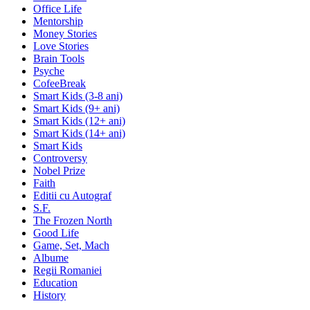
Office Life
Mentorship
Money Stories
Love Stories
Brain Tools
Psyche
CofeeBreak
Smart Kids (3-8 ani)
Smart Kids (9+ ani)
Smart Kids (12+ ani)
Smart Kids (14+ ani)
Smart Kids
Controversy
Nobel Prize
Faith
Editii cu Autograf
S.F.
The Frozen North
Good Life
Game, Set, Mach
Albume
Regii Romaniei
Education
History