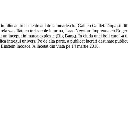
implineau trei sute de ani de la moartea lui Galileo Galilei. Dupa stud
reia s-a aflat, cu trei secole in urma, Isaac Newton. Impreuna cu Roger 
vut un inceput in marea explozie (Big Bang). In ciuda unei boli care l-a ti
lica intregul univers. Pe de alta parte, a publicat lucrari destinate publicu
a Einstein incoace. A incetat din viata pe 14 martie 2018.