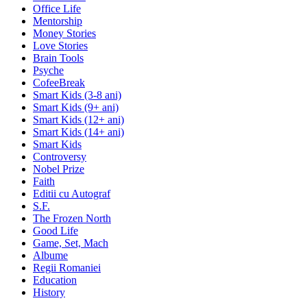
Office Life
Mentorship
Money Stories
Love Stories
Brain Tools
Psyche
CofeeBreak
Smart Kids (3-8 ani)
Smart Kids (9+ ani)
Smart Kids (12+ ani)
Smart Kids (14+ ani)
Smart Kids
Controversy
Nobel Prize
Faith
Editii cu Autograf
S.F.
The Frozen North
Good Life
Game, Set, Mach
Albume
Regii Romaniei
Education
History