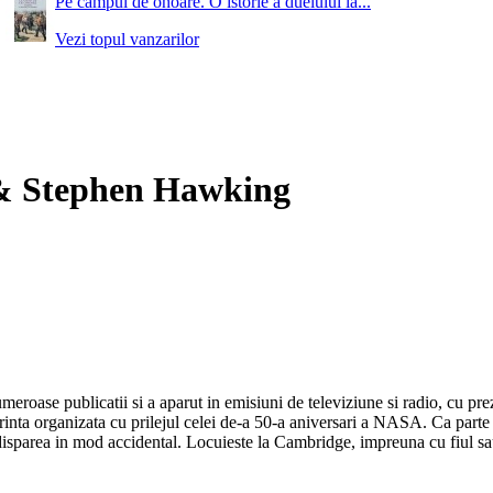
Pe campul de onoare. O istorie a duelului la...
Vezi topul vanzarilor
 & Stephen Hawking
ase publicatii si a aparut in emisiuni de televiziune si radio, cu prezent
erinta organizata cu prilejul celei de-a 50-a aniversari a NASA. Ca part
 disparea in mod accidental. Locuieste la Cambridge, impreuna cu fiul sau