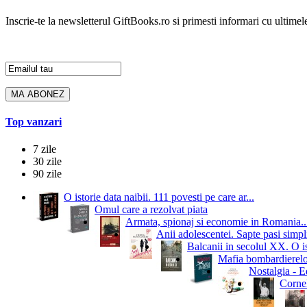
Inscrie-te la newsletterul GiftBooks.ro si primesti informari cu ultimele
Top vanzari
7 zile
30 zile
90 zile
O istorie data naibii. 111 povesti pe care ar...
Omul care a rezolvat piata
Armata, spionaj si economie in Romania..
Anii adolescentei. Sapte pasi simpli
Balcanii in secolul XX. O i
Mafia bombardierelor.
Nostalgia - Ed
Cornel