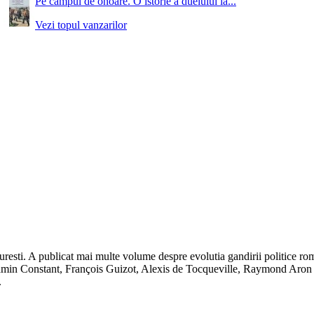
Pe campul de onoare. O istorie a duelului la...
Vezi topul vanzarilor
uresti. A publicat mai multe volume despre evolutia gandirii politice roman
amin Constant, François Guizot, Alexis de Tocqueville, Raymond Aron 
.