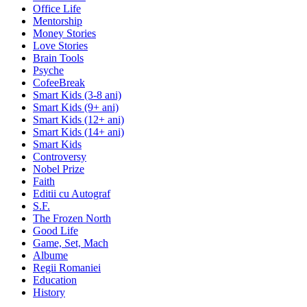
Office Life
Mentorship
Money Stories
Love Stories
Brain Tools
Psyche
CofeeBreak
Smart Kids (3-8 ani)
Smart Kids (9+ ani)
Smart Kids (12+ ani)
Smart Kids (14+ ani)
Smart Kids
Controversy
Nobel Prize
Faith
Editii cu Autograf
S.F.
The Frozen North
Good Life
Game, Set, Mach
Albume
Regii Romaniei
Education
History