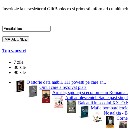
Inscrie-te la newsletterul GiftBooks.ro si primesti informari cu ultimele
Top vanzari
7 zile
30 zile
90 zile
O istorie data naibii. 111 povesti pe care ar...
Omul care a rezolvat piata
Armata, spionaj si economie in Romania..
Anii adolescentei. Sapte pasi simpli
Balcanii in secolul XX. O i
Mafia bombardierelor.
Nostalgia - Ed
Cornel