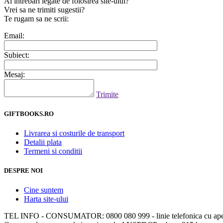
Ai intrebari legate de folosirea site-ului?
Vrei sa ne trimiti sugestii?
Te rugam sa ne scrii:
Email:
Subiect:
Mesaj:
Trimite
GIFTBOOKS.RO
Livrarea si costurile de transport
Detalii plata
Termeni si conditii
DESPRE NOI
Cine suntem
Harta site-ului
TEL INFO - CONSUMATOR: 0800 080 999 - linie telefonica cu apela