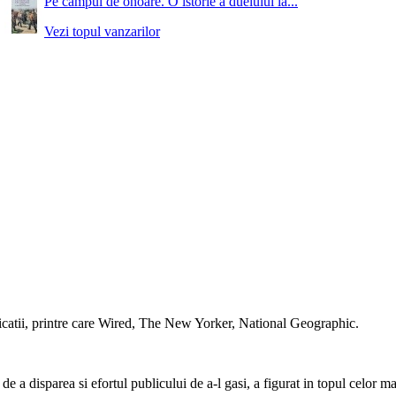
Pe campul de onoare. O istorie a duelului la...
Vezi topul vanzarilor
blicatii, printre care Wired, The New Yorker, National Geographic.
e a disparea si efortul publicului de a-l gasi, a figurat in topul celor ma