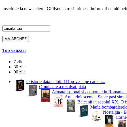
Inscrie-te la newsletterul GiftBooks.ro si primesti informari cu ultimele
Top vanzari
7 zile
30 zile
90 zile
O istorie data naibii. 111 povesti pe care ar...
Omul care a rezolvat piata
Armata, spionaj si economie in Romania..
Anii adolescentei. Sapte pasi simpli
Balcanii in secolul XX. O i
Mafia bombardierelor.
Nostalgia - Ed
Cornel