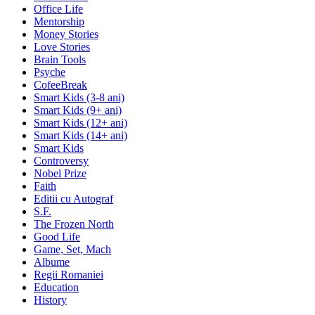
Office Life
Mentorship
Money Stories
Love Stories
Brain Tools
Psyche
CofeeBreak
Smart Kids (3-8 ani)
Smart Kids (9+ ani)
Smart Kids (12+ ani)
Smart Kids (14+ ani)
Smart Kids
Controversy
Nobel Prize
Faith
Editii cu Autograf
S.F.
The Frozen North
Good Life
Game, Set, Mach
Albume
Regii Romaniei
Education
History