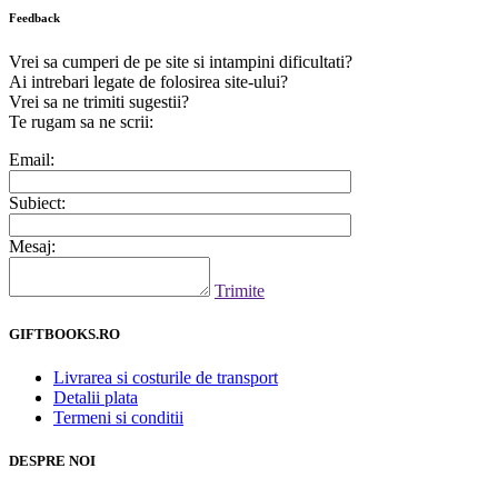
Feedback
Vrei sa cumperi de pe site si intampini dificultati?
Ai intrebari legate de folosirea site-ului?
Vrei sa ne trimiti sugestii?
Te rugam sa ne scrii:
Email:
Subiect:
Mesaj:
Trimite
GIFTBOOKS.RO
Livrarea si costurile de transport
Detalii plata
Termeni si conditii
DESPRE NOI