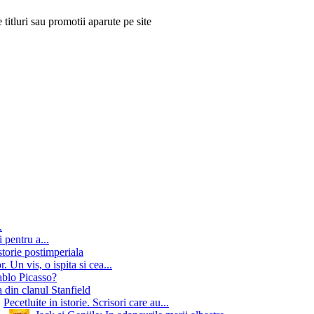
 titluri sau promotii aparute pe site
.
 pentru a...
storie postimperiala
 Un vis, o ispita si cea...
ablo Picasso?
 din clanul Stanfield
Pecetluite in istorie. Scrisori care au...