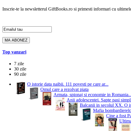
Inscrie-te la newsletterul GiftBooks.ro si primesti informari cu ultimele
Top vanzari
7 zile
30 zile
90 zile
O istorie data naibii. 111 povesti pe care ar...
Omul care a rezolvat piata
Armata, spionaj si economie in Romania..
Anii adolescentei. Sapte pasi simpli
Balcanii in secolul XX. O i
Mafia bombardierelor.
Cine a fost P
Ultima