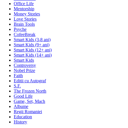
Office Life
Mentorship
Money Stories
Love Stories
Brain Tools
Psyche
CofeeBreak
Smart Kids (3-8 ani)
Smart Kids (9+ ani)
Smart Kids (12+ ani)
Smart Kids (14+ ani)
Smart Kids
Controversy
Nobel Prize
Faith
Editii cu Autograf
S.F.
The Frozen North
Good Life
Game, Set, Mach
Albume
Regii Romaniei
Education
History