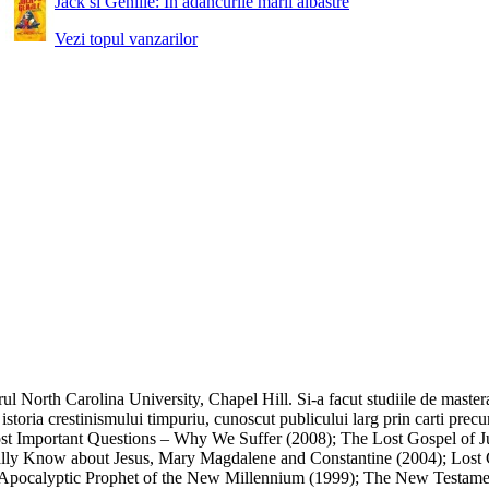
Jack si Geniile: In adancurile marii albastre
Vezi topul vanzarilor
l North Carolina University, Chapel Hill. Si-a facut studiile de mastera
istoria crestinismului timpuriu, cunoscut publicului larg prin carti pre
t Important Questions – Why We Suffer (2008); The Lost Gospel of Ju
ly Know about Jesus, Mary Magdalene and Constantine (2004); Lost Ch
: Apocalyptic Prophet of the New Millennium (1999); The New Testamen