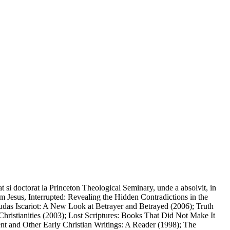
t si doctorat la Princeton Theological Seminary, unde a absolvit, in
cum Jesus, Interrupted: Revealing the Hidden Contradictions in the
das Iscariot: A New Look at Betrayer and Betrayed (2006); Truth
ristianities (2003); Lost Scriptures: Books That Did Not Make It
t and Other Early Christian Writings: A Reader (1998); The