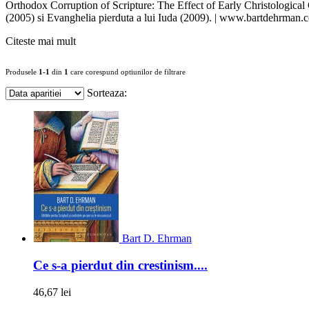
Orthodox Corruption of Scripture: The Effect of Early Christological
(2005) si Evanghelia pierduta a lui Iuda (2009). | www.bartdehrman.
Citeste mai mult
Produsele
1-1
din
1
care corespund optiunilor de filtrare
Sorteaza:
Bart D. Ehrman
Ce s-a pierdut din crestinism....
46,67 lei