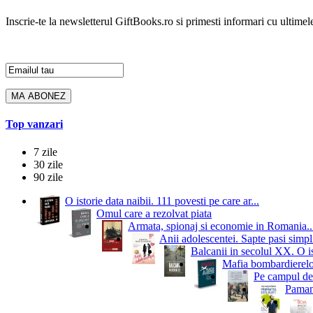
Inscrie-te la newsletterul GiftBooks.ro si primesti informari cu ultimele
Top vanzari
7 zile
30 zile
90 zile
O istorie data naibii. 111 povesti pe care ar...
Omul care a rezolvat piata
Armata, spionaj si economie in Romania..
Anii adolescentei. Sapte pasi simpli
Balcanii in secolul XX. O i
Mafia bombardierelor.
Pe campul de 
Pamant