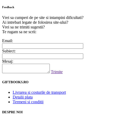
Feedback
Vrei sa cumperi de pe site si intampini dificultati?
Ai intrebari legate de folosirea site-ului?
Vrei sa ne trimiti sugestii?
Te rugam sa ne scrii:
Email:
Subiect:
Mesaj:
Trimite
GIFTBOOKS.RO
Livrarea si costurile de transport
Detalii plata
Termeni si conditii
DESPRE NOI