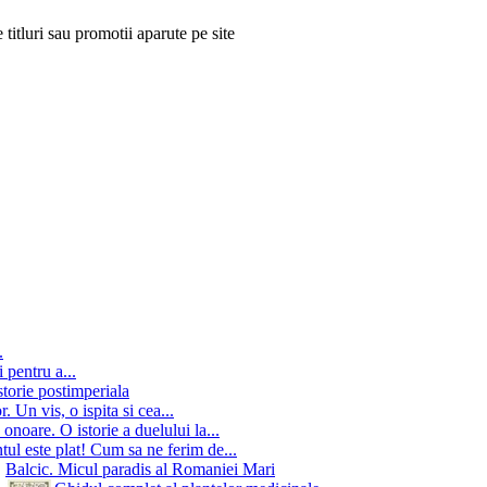
 titluri sau promotii aparute pe site
.
 pentru a...
storie postimperiala
 Un vis, o ispita si cea...
onoare. O istorie a duelului la...
ul este plat! Cum sa ne ferim de...
Balcic. Micul paradis al Romaniei Mari