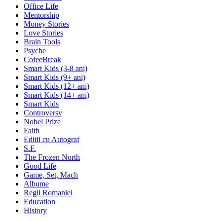
Office Life
Mentorship
Money Stories
Love Stories
Brain Tools
Psyche
CofeeBreak
Smart Kids (3-8 ani)
Smart Kids (9+ ani)
Smart Kids (12+ ani)
Smart Kids (14+ ani)
Smart Kids
Controversy
Nobel Prize
Faith
Editii cu Autograf
S.F.
The Frozen North
Good Life
Game, Set, Mach
Albume
Regii Romaniei
Education
History