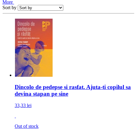
More
Sort by
Dincolo de pedepse si rasfat. Ajuta-ti copilul sa
devina stapan pe sine
33,33 lei
Out of stock