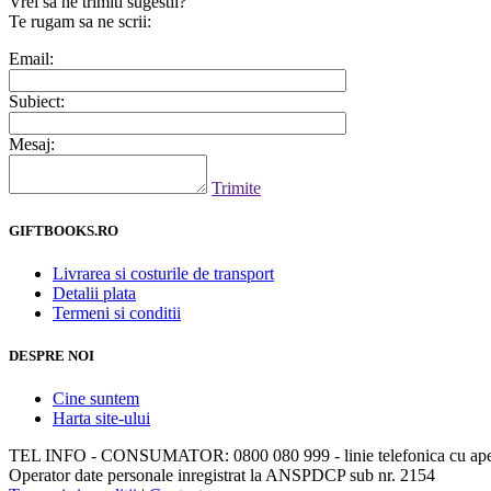
Vrei sa ne trimiti sugestii?
Te rugam sa ne scrii:
Email:
Subiect:
Mesaj:
Trimite
GIFTBOOKS.RO
Livrarea si costurile de transport
Detalii plata
Termeni si conditii
DESPRE NOI
Cine suntem
Harta site-ului
TEL INFO - CONSUMATOR: 0800 080 999 - linie telefonica cu apela
Operator date personale inregistrat la ANSPDCP sub nr. 2154