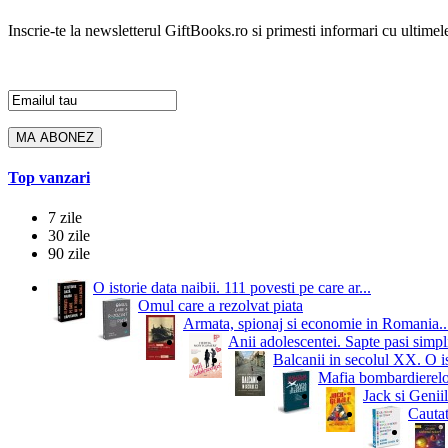
Inscrie-te la newsletterul GiftBooks.ro si primesti informari cu ultimele
Top vanzari
7 zile
30 zile
90 zile
O istorie data naibii. 111 povesti pe care ar...
Omul care a rezolvat piata
Armata, spionaj si economie in Romania..
Anii adolescentei. Sapte pasi simpli
Balcanii in secolul XX. O i
Mafia bombardierelor.
Jack si Geniil
Cautat