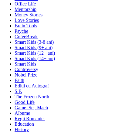
Office Life
Mentorship
Money Stories
Love Stories
Brain Tools
Psyche
CofeeBreak
Smart Kids (3-8 ani)
Smart Kids (9+ ani)
Smart Kids (12+ ani)
Smart Kids (14+ ani)
Smart Kids
Controversy
Nobel Prize
Faith
Editii cu Autograf
S.F.
The Frozen North
Good Life
Game, Set, Mach
Albume
Regii Romaniei
Education
History