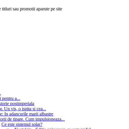
 titluri sau promotii aparute pe site
.
 pentru a...
storie postimperiala
 Un vis, o ispita si cea...
e: In adancurile marii albastre
orii de tipare. Cum impulsioneaza...
Ce este sistemul solar?