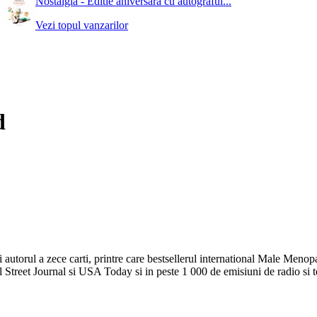
Nostalgia - Editie aniversara cu autograful...
Vezi topul vanzarilor
d
 autorul a zece carti, printre care bestsellerul international Male Meno
Street Journal si USA Today si in peste 1 000 de emisiuni de radio si te