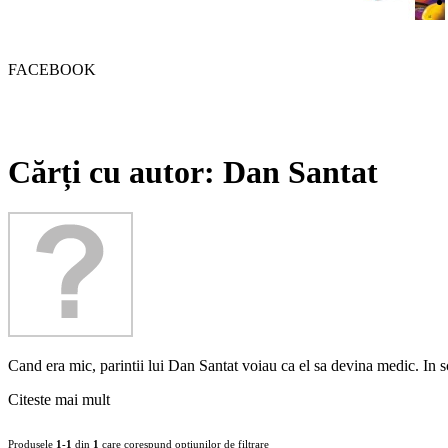
FACEBOOK
Cărți cu autor: Dan Santat
Cand era mic, parintii lui Dan Santat voiau ca el sa devina medic. In s
Citeste mai mult
Produsele
1-1
din
1
care corespund optiunilor de filtrare