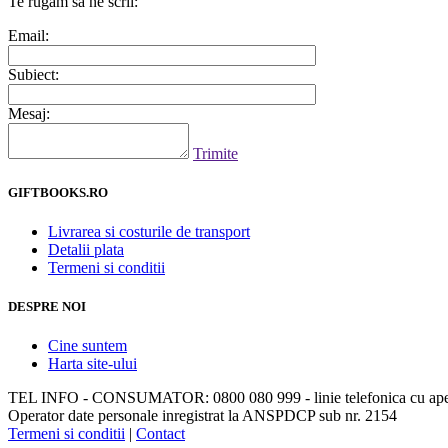
Te rugam sa ne scrii:
Email:
Subiect:
Mesaj:
Trimite
GIFTBOOKS.RO
Livrarea si costurile de transport
Detalii plata
Termeni si conditii
DESPRE NOI
Cine suntem
Harta site-ului
TEL INFO - CONSUMATOR: 0800 080 999 - linie telefonica cu apela
Operator date personale inregistrat la ANSPDCP sub nr. 2154
Termeni si conditii
|
Contact