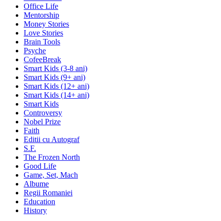
Office Life
Mentorship
Money Stories
Love Stories
Brain Tools
Psyche
CofeeBreak
Smart Kids (3-8 ani)
Smart Kids (9+ ani)
Smart Kids (12+ ani)
Smart Kids (14+ ani)
Smart Kids
Controversy
Nobel Prize
Faith
Editii cu Autograf
S.F.
The Frozen North
Good Life
Game, Set, Mach
Albume
Regii Romaniei
Education
History