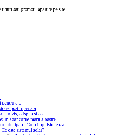
 titluri sau promotii aparute pe site
.
 pentru a...
storie postimperiala
 Un vis, o ispita si cea...
e: In adancurile marii albastre
orii de tipare. Cum impulsioneaza...
Ce este sistemul solar?