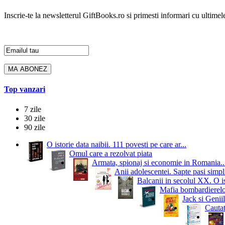
Inscrie-te la newsletterul GiftBooks.ro si primesti informari cu ultimele
Top vanzari
7 zile
30 zile
90 zile
O istorie data naibii. 111 povesti pe care ar...
Omul care a rezolvat piata
Armata, spionaj si economie in Romania..
Anii adolescentei. Sapte pasi simpli
Balcanii in secolul XX. O i
Mafia bombardierelor.
Jack si Geniil
Cautat