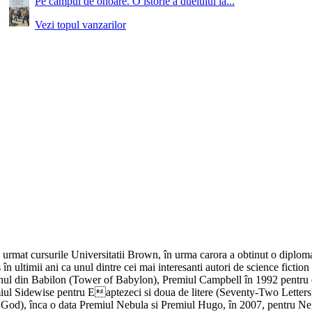
Pe campul de onoare. O istorie a duelului la...
Vezi topul vanzarilor
urmat cursurile Universitatii Brown, în urma carora a obtinut o diploma î
ltimii ani ca unul dintre cei mai interesanti autori de science fiction din
rnul din Babilon (Tower of Babylon), Premiul Campbell în 1992 pentru c
emiul Sidewise pentru Eaptezeci si doua de litere (Seventy-Two Letters
 God), înca o data Premiul Nebula si Premiul Hugo, în 2007, pentru Neg