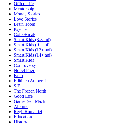
Office Life
Mentorship
Money Stories
Love Stories
Brain Tools
Psyche
CofeeBreak
Smart Kids (3-8 ani)
Smart Kids (9+ ani)
Smart Kids (12+ ani)
Smart Kids (14+ ani)
Smart Kids
Controversy
Nobel Prize
Faith
Editii cu Autograf
S.F.
The Frozen North
Good Life
Game, Set, Mach
Albume
Regii Romaniei
Education
History