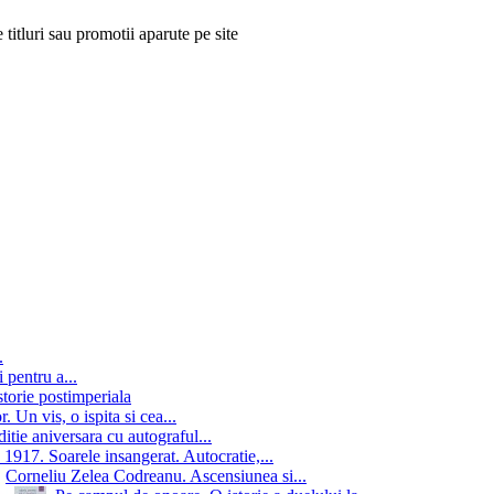
 titluri sau promotii aparute pe site
.
 pentru a...
storie postimperiala
 Un vis, o ispita si cea...
itie aniversara cu autograful...
 1917. Soarele insangerat. Autocratie,...
Corneliu Zelea Codreanu. Ascensiunea si...