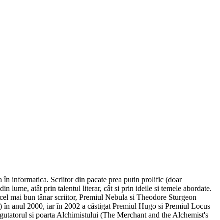
n informatica. Scriitor din pacate prea putin prolific (doar
 lume, atât prin talentul literar, cât si prin ideile si temele abordate.
el mai bun tânar scriitor, Premiul Nebula si Theodore Sturgeon
) în anul 2000, iar în 2002 a câstigat Premiul Hugo si Premiul Locus
utatorul si poarta Alchimistului (The Merchant and the Alchemist's