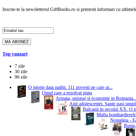
Inscrie-te la newsletterul GiftBooks.ro si primesti informari cu ultimele
Top vanzari
7 zile
30 zile
90 zile
O istorie data naibii. 111 povesti pe care ar...
Omul care a rezolvat piata
Armata, spionaj si economie in Romania..
Anii adolescentei. Sapte pasi simpli
Balcanii in secolul XX. O i
Mafia bombardierelor.
Nostalgia - Ed
Rusia,