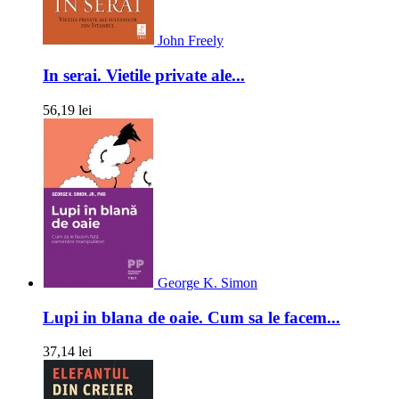
John Freely
In serai. Vietile private ale...
56,19 lei
George K. Simon
Lupi in blana de oaie. Cum sa le facem...
37,14 lei