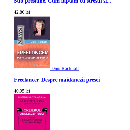
Sub presiune. Cum luptam cu stresul si...
42,86 lei
Dani Rockhoff
Freelancer. Despre maidanezii presei
40,95 lei