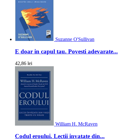
Suzanne O'Sullivan
E doar in capul tau. Povesti adevarate...
42,86 lei
William H. McRaven
Codul eroului. Lectii invatate din...