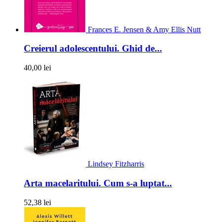
Frances E. Jensen & Amy Ellis Nutt
Creierul adolescentului. Ghid de...
40,00 lei
Lindsey Fitzharris
Arta macelaritului. Cum s-a luptat...
52,38 lei