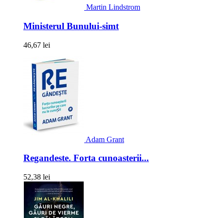
Martin Lindstrom
Ministerul Bunului-simt
46,67 lei
Adam Grant
Regandeste. Forta cunoasterii...
52,38 lei